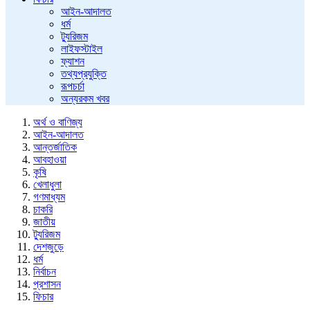
আইন-আদালত
ধর্ম
ট্যুরিজম
লাইফস্টাইল
ফ্যাশন
তথ্যপ্রযুক্তি
রূপচর্চা
অন্যরকম খবর
অর্থ ও বাণিজ্য
আইন-আদালত
আন্তর্জাতিক
আবহাওয়া
কৃষি
খেলাধুলা
গণমাধ্যম
চাকরি
জাতীয়
ট্যুরিজম
দেশজুড়ে
ধর্ম
নির্বাচন
প্রশাসন
ফিচার