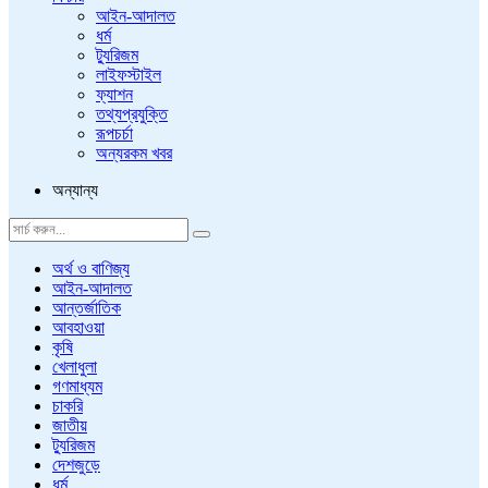
আইন-আদালত
ধর্ম
ট্যুরিজম
লাইফস্টাইল
ফ্যাশন
তথ্যপ্রযুক্তি
রূপচর্চা
অন্যরকম খবর
অন্যান্য
অর্থ ও বাণিজ্য
আইন-আদালত
আন্তর্জাতিক
আবহাওয়া
কৃষি
খেলাধুলা
গণমাধ্যম
চাকরি
জাতীয়
ট্যুরিজম
দেশজুড়ে
ধর্ম