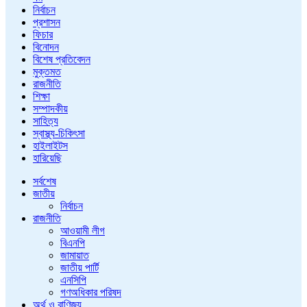
নির্বাচন
প্রশাসন
ফিচার
বিনোদন
বিশেষ প্রতিবেদন
মুক্তমত
রাজনীতি
শিক্ষা
সম্পাদকীয়
সাহিত্য
স্বাস্থ্য-চিকিৎসা
হাইলাইটস
হারিয়েছি
সর্বশেষ
জাতীয়
নির্বাচন
রাজনীতি
আওয়ামী লীগ
বিএনপি
জামায়াত
জাতীয় পার্টি
এনসিপি
গণঅধিকার পরিষদ
অর্থ ও বাণিজ্য