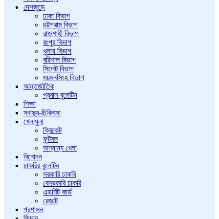
দেশজুড়ে
ঢাকা বিভাগ
চট্টগ্রাম বিভাগ
রাজশাহী বিভাগ
রংপুর বিভাগ
খুলনা বিভাগ
বরিশাল বিভাগ
সিলেট বিভাগ
ময়মনসিংহ বিভাগ
আন্তর্জাতিক
প্রবাস বুলেটিন
শিক্ষা
স্বাস্থ্য-চিকিৎসা
খেলাধুলা
ক্রিকেট
ফুটবল
অন্যান্য খেলা
বিনোদন
চাকরির বুলেটিন
সরকারি চাকরি
বেসরকারি চাকরি
এডমিট কার্ড
রেজাল্ট
প্রশাসন
ফিচার