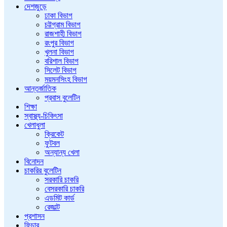
দেশজুড়ে
ঢাকা বিভাগ
চট্টগ্রাম বিভাগ
রাজশাহী বিভাগ
রংপুর বিভাগ
খুলনা বিভাগ
বরিশাল বিভাগ
সিলেট বিভাগ
ময়মনসিংহ বিভাগ
আন্তর্জাতিক
প্রবাস বুলেটিন
শিক্ষা
স্বাস্থ্য-চিকিৎসা
খেলাধুলা
ক্রিকেট
ফুটবল
অন্যান্য খেলা
বিনোদন
চাকরির বুলেটিন
সরকারি চাকরি
বেসরকারি চাকরি
এডমিট কার্ড
রেজাল্ট
প্রশাসন
ফিচার