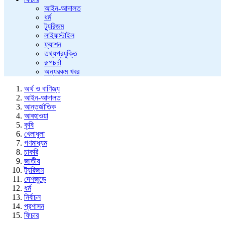
আইন-আদালত
ধর্ম
ট্যুরিজম
লাইফস্টাইল
ফ্যাশন
তথ্যপ্রযুক্তি
রূপচর্চা
অন্যরকম খবর
অর্থ ও বাণিজ্য
আইন-আদালত
আন্তর্জাতিক
আবহাওয়া
কৃষি
খেলাধুলা
গণমাধ্যম
চাকরি
জাতীয়
ট্যুরিজম
দেশজুড়ে
ধর্ম
নির্বাচন
প্রশাসন
ফিচার