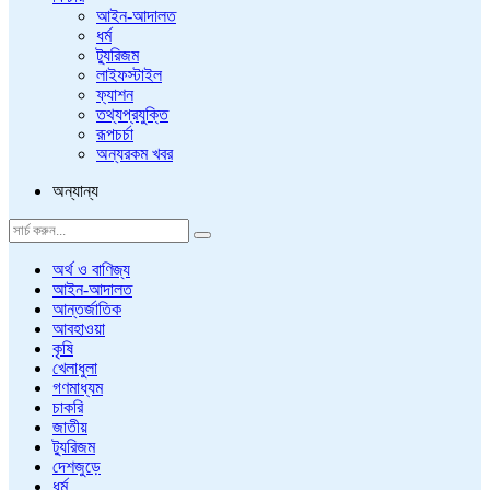
আইন-আদালত
ধর্ম
ট্যুরিজম
লাইফস্টাইল
ফ্যাশন
তথ্যপ্রযুক্তি
রূপচর্চা
অন্যরকম খবর
অন্যান্য
অর্থ ও বাণিজ্য
আইন-আদালত
আন্তর্জাতিক
আবহাওয়া
কৃষি
খেলাধুলা
গণমাধ্যম
চাকরি
জাতীয়
ট্যুরিজম
দেশজুড়ে
ধর্ম