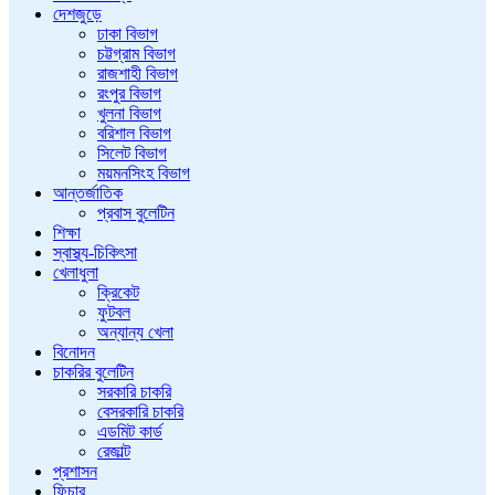
দেশজুড়ে
ঢাকা বিভাগ
চট্টগ্রাম বিভাগ
রাজশাহী বিভাগ
রংপুর বিভাগ
খুলনা বিভাগ
বরিশাল বিভাগ
সিলেট বিভাগ
ময়মনসিংহ বিভাগ
আন্তর্জাতিক
প্রবাস বুলেটিন
শিক্ষা
স্বাস্থ্য-চিকিৎসা
খেলাধুলা
ক্রিকেট
ফুটবল
অন্যান্য খেলা
বিনোদন
চাকরির বুলেটিন
সরকারি চাকরি
বেসরকারি চাকরি
এডমিট কার্ড
রেজাল্ট
প্রশাসন
ফিচার