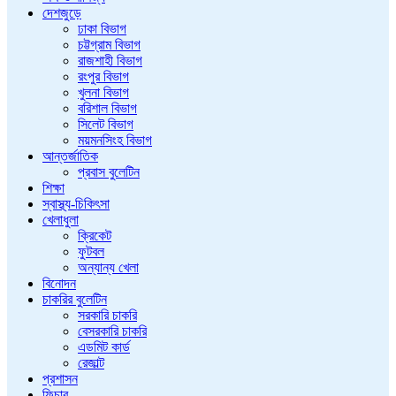
দেশজুড়ে
ঢাকা বিভাগ
চট্টগ্রাম বিভাগ
রাজশাহী বিভাগ
রংপুর বিভাগ
খুলনা বিভাগ
বরিশাল বিভাগ
সিলেট বিভাগ
ময়মনসিংহ বিভাগ
আন্তর্জাতিক
প্রবাস বুলেটিন
শিক্ষা
স্বাস্থ্য-চিকিৎসা
খেলাধুলা
ক্রিকেট
ফুটবল
অন্যান্য খেলা
বিনোদন
চাকরির বুলেটিন
সরকারি চাকরি
বেসরকারি চাকরি
এডমিট কার্ড
রেজাল্ট
প্রশাসন
ফিচার