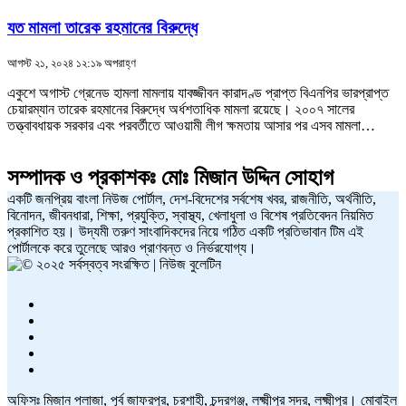
যত মামলা তারেক রহমানের বিরুদ্ধে
আগস্ট ২১, ২০২৪ ১২:১৯ অপরাহ্ণ
একুশে অগাস্ট গ্রেনেড হামলা মামলায় যাবজ্জীবন কারাদণ্ড প্রাপ্ত বিএনপির ভারপ্রাপ্ত
চেয়ারম্যান তারেক রহমানের বিরুদ্ধে অর্ধশতাধিক মামলা রয়েছে। ২০০৭ সালের
তত্ত্বাবধায়ক সরকার এবং পরবর্তীতে আওয়ামী লীগ ক্ষমতায় আসার পর এসব মামলা…
সম্পাদক ও প্রকাশকঃ
মোঃ মিজান উদ্দিন সোহাগ
একটি জনপ্রিয় বাংলা নিউজ পোর্টাল, দেশ-বিদেশের সর্বশেষ খবর, রাজনীতি, অর্থনীতি,
বিনোদন, জীবনধারা, শিক্ষা, প্রযুক্তি, স্বাস্থ্য, খেলাধুলা ও বিশেষ প্রতিবেদন নিয়মিত
প্রকাশিত হয়। উদ্যমী তরুণ সাংবাদিকদের নিয়ে গঠিত একটি প্রতিভাবান টিম এই
পোর্টালকে করে তুলেছে আরও প্রাণবন্ত ও নির্ভরযোগ্য।
অফিসঃ মিজান প্লাজা, পূর্ব জাফরপুর, চরশাহী, চন্দ্রগঞ্জ, লক্ষ্মীপুর সদর, লক্ষ্মীপুর। মোবাইল