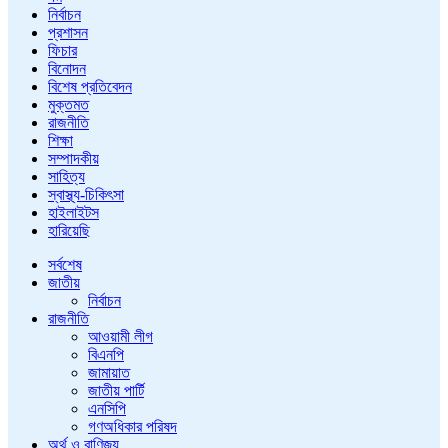
নির্বাচন
প্রশাসন
ফিচার
বিনোদন
বিশেষ প্রতিবেদন
মুক্তমত
রাজনীতি
শিক্ষা
সম্পাদকীয়
সাহিত্য
স্বাস্থ্য-চিকিৎসা
হাইলাইটস
হারিয়েছি
সর্বশেষ
জাতীয়
নির্বাচন
রাজনীতি
আওয়ামী লীগ
বিএনপি
জামায়াত
জাতীয় পার্টি
এনসিপি
গণঅধিকার পরিষদ
অর্থ ও বাণিজ্য