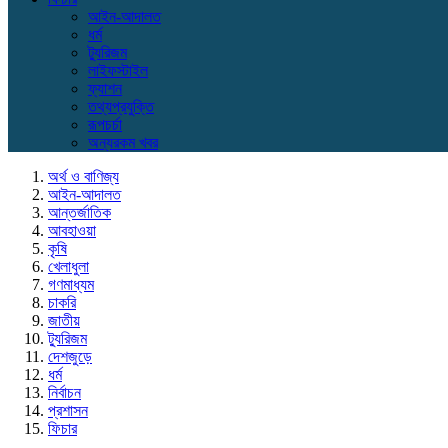
আইন-আদালত
ধর্ম
ট্যুরিজম
লাইফস্টাইল
ফ্যাশন
তথ্যপ্রযুক্তি
রূপচর্চা
অন্যরকম খবর
অর্থ ও বাণিজ্য
আইন-আদালত
আন্তর্জাতিক
আবহাওয়া
কৃষি
খেলাধুলা
গণমাধ্যম
চাকরি
জাতীয়
ট্যুরিজম
দেশজুড়ে
ধর্ম
নির্বাচন
প্রশাসন
ফিচার