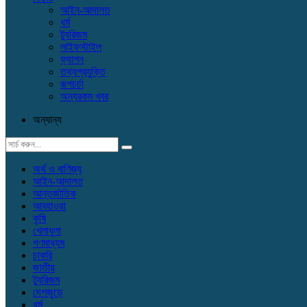
আইন-আদালত
ধর্ম
ট্যুরিজম
লাইফস্টাইল
ফ্যাশন
তথ্যপ্রযুক্তি
রূপচর্চা
অন্যরকম খবর
অন্যান্য
অর্থ ও বাণিজ্য
আইন-আদালত
আন্তর্জাতিক
আবহাওয়া
কৃষি
খেলাধুলা
গণমাধ্যম
চাকরি
জাতীয়
ট্যুরিজম
দেশজুড়ে
ধর্ম