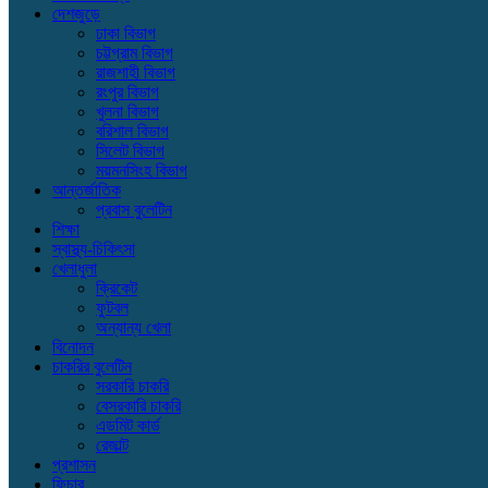
দেশজুড়ে
ঢাকা বিভাগ
চট্টগ্রাম বিভাগ
রাজশাহী বিভাগ
রংপুর বিভাগ
খুলনা বিভাগ
বরিশাল বিভাগ
সিলেট বিভাগ
ময়মনসিংহ বিভাগ
আন্তর্জাতিক
প্রবাস বুলেটিন
শিক্ষা
স্বাস্থ্য-চিকিৎসা
খেলাধুলা
ক্রিকেট
ফুটবল
অন্যান্য খেলা
বিনোদন
চাকরির বুলেটিন
সরকারি চাকরি
বেসরকারি চাকরি
এডমিট কার্ড
রেজাল্ট
প্রশাসন
ফিচার