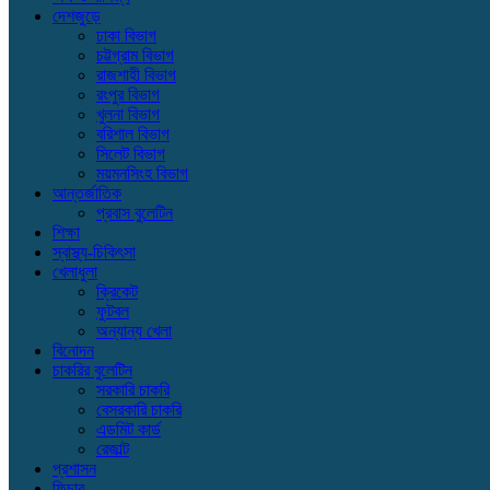
দেশজুড়ে
ঢাকা বিভাগ
চট্টগ্রাম বিভাগ
রাজশাহী বিভাগ
রংপুর বিভাগ
খুলনা বিভাগ
বরিশাল বিভাগ
সিলেট বিভাগ
ময়মনসিংহ বিভাগ
আন্তর্জাতিক
প্রবাস বুলেটিন
শিক্ষা
স্বাস্থ্য-চিকিৎসা
খেলাধুলা
ক্রিকেট
ফুটবল
অন্যান্য খেলা
বিনোদন
চাকরির বুলেটিন
সরকারি চাকরি
বেসরকারি চাকরি
এডমিট কার্ড
রেজাল্ট
প্রশাসন
ফিচার