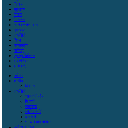
নির্বাচন
প্রশাসন
ফিচার
বিনোদন
বিশেষ প্রতিবেদন
মুক্তমত
রাজনীতি
শিক্ষা
সম্পাদকীয়
সাহিত্য
স্বাস্থ্য-চিকিৎসা
হাইলাইটস
হারিয়েছি
সর্বশেষ
জাতীয়
নির্বাচন
রাজনীতি
আওয়ামী লীগ
বিএনপি
জামায়াত
জাতীয় পার্টি
এনসিপি
গণঅধিকার পরিষদ
অর্থ ও বাণিজ্য