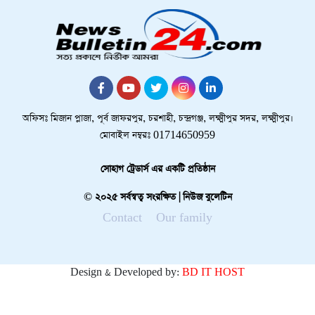
অফিসঃ মিজান প্লাজা, পূর্ব জাফরপুর, চরশাহী, চন্দ্রগঞ্জ, লক্ষ্মীপুর সদর, লক্ষ্মীপুর।
মোবাইল নম্বরঃ 01714650959
সোহাগ ট্রেডার্স এর একটি প্রতিষ্ঠান
© ২০২৫ সর্বস্বত্ব সংরক্ষিত | নিউজ বুলেটিন
Contact
Our family
Design & Developed by:
BD IT HOST