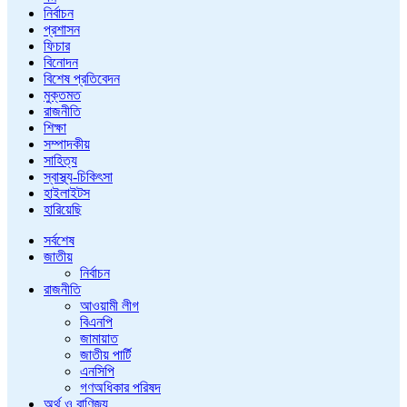
নির্বাচন
প্রশাসন
ফিচার
বিনোদন
বিশেষ প্রতিবেদন
মুক্তমত
রাজনীতি
শিক্ষা
সম্পাদকীয়
সাহিত্য
স্বাস্থ্য-চিকিৎসা
হাইলাইটস
হারিয়েছি
সর্বশেষ
জাতীয়
নির্বাচন
রাজনীতি
আওয়ামী লীগ
বিএনপি
জামায়াত
জাতীয় পার্টি
এনসিপি
গণঅধিকার পরিষদ
অর্থ ও বাণিজ্য