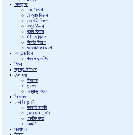
দেশজুড়ে
ঢাকা বিভাগ
চট্টগ্রাম বিভাগ
রাজশাহী বিভাগ
রংপুর বিভাগ
খুলনা বিভাগ
বরিশাল বিভাগ
সিলেট বিভাগ
ময়মনসিংহ বিভাগ
আন্তর্জাতিক
প্রবাস বুলেটিন
শিক্ষা
স্বাস্থ্য-চিকিৎসা
খেলাধুলা
ক্রিকেট
ফুটবল
অন্যান্য খেলা
বিনোদন
চাকরির বুলেটিন
সরকারি চাকরি
বেসরকারি চাকরি
এডমিট কার্ড
রেজাল্ট
প্রশাসন
ফিচার