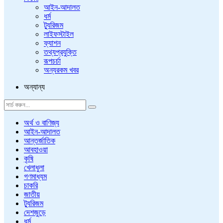
আইন-আদালত
ধর্ম
ট্যুরিজম
লাইফস্টাইল
ফ্যাশন
তথ্যপ্রযুক্তি
রূপচর্চা
অন্যরকম খবর
অন্যান্য
অর্থ ও বাণিজ্য
আইন-আদালত
আন্তর্জাতিক
আবহাওয়া
কৃষি
খেলাধুলা
গণমাধ্যম
চাকরি
জাতীয়
ট্যুরিজম
দেশজুড়ে
ধর্ম