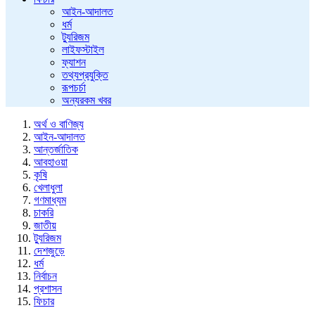
আইন-আদালত
ধর্ম
ট্যুরিজম
লাইফস্টাইল
ফ্যাশন
তথ্যপ্রযুক্তি
রূপচর্চা
অন্যরকম খবর
অর্থ ও বাণিজ্য
আইন-আদালত
আন্তর্জাতিক
আবহাওয়া
কৃষি
খেলাধুলা
গণমাধ্যম
চাকরি
জাতীয়
ট্যুরিজম
দেশজুড়ে
ধর্ম
নির্বাচন
প্রশাসন
ফিচার