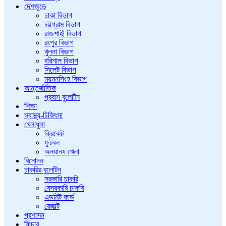
দেশজুড়ে
ঢাকা বিভাগ
চট্টগ্রাম বিভাগ
রাজশাহী বিভাগ
রংপুর বিভাগ
খুলনা বিভাগ
বরিশাল বিভাগ
সিলেট বিভাগ
ময়মনসিংহ বিভাগ
আন্তর্জাতিক
প্রবাস বুলেটিন
শিক্ষা
স্বাস্থ্য-চিকিৎসা
খেলাধুলা
ক্রিকেট
ফুটবল
অন্যান্য খেলা
বিনোদন
চাকরির বুলেটিন
সরকারি চাকরি
বেসরকারি চাকরি
এডমিট কার্ড
রেজাল্ট
প্রশাসন
ফিচার