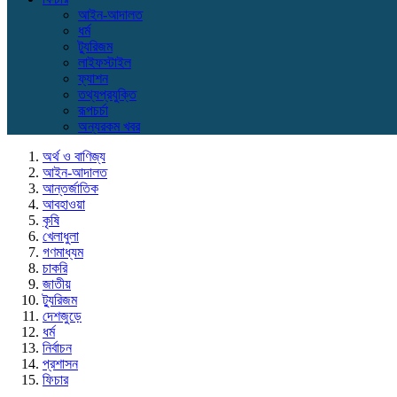
আইন-আদালত
ধর্ম
ট্যুরিজম
লাইফস্টাইল
ফ্যাশন
তথ্যপ্রযুক্তি
রূপচর্চা
অন্যরকম খবর
অর্থ ও বাণিজ্য
আইন-আদালত
আন্তর্জাতিক
আবহাওয়া
কৃষি
খেলাধুলা
গণমাধ্যম
চাকরি
জাতীয়
ট্যুরিজম
দেশজুড়ে
ধর্ম
নির্বাচন
প্রশাসন
ফিচার