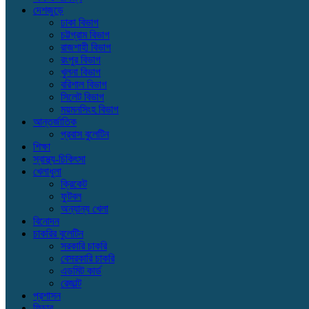
দেশজুড়ে
ঢাকা বিভাগ
চট্টগ্রাম বিভাগ
রাজশাহী বিভাগ
রংপুর বিভাগ
খুলনা বিভাগ
বরিশাল বিভাগ
সিলেট বিভাগ
ময়মনসিংহ বিভাগ
আন্তর্জাতিক
প্রবাস বুলেটিন
শিক্ষা
স্বাস্থ্য-চিকিৎসা
খেলাধুলা
ক্রিকেট
ফুটবল
অন্যান্য খেলা
বিনোদন
চাকরির বুলেটিন
সরকারি চাকরি
বেসরকারি চাকরি
এডমিট কার্ড
রেজাল্ট
প্রশাসন
ফিচার