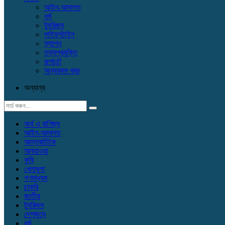
আইন-আদালত
ধর্ম
ট্যুরিজম
লাইফস্টাইল
ফ্যাশন
তথ্যপ্রযুক্তি
রূপচর্চা
অন্যরকম খবর
অন্যান্য
অর্থ ও বাণিজ্য
আইন-আদালত
আন্তর্জাতিক
আবহাওয়া
কৃষি
খেলাধুলা
গণমাধ্যম
চাকরি
জাতীয়
ট্যুরিজম
দেশজুড়ে
ধর্ম