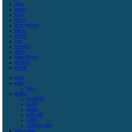
নির্বাচন
প্রশাসন
ফিচার
বিনোদন
বিশেষ প্রতিবেদন
মুক্তমত
রাজনীতি
শিক্ষা
সম্পাদকীয়
সাহিত্য
স্বাস্থ্য-চিকিৎসা
হাইলাইটস
হারিয়েছি
সর্বশেষ
জাতীয়
নির্বাচন
রাজনীতি
আওয়ামী লীগ
বিএনপি
জামায়াত
জাতীয় পার্টি
এনসিপি
গণঅধিকার পরিষদ
অর্থ ও বাণিজ্য