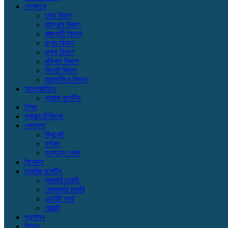
দেশজুড়ে
ঢাকা বিভাগ
চট্টগ্রাম বিভাগ
রাজশাহী বিভাগ
রংপুর বিভাগ
খুলনা বিভাগ
বরিশাল বিভাগ
সিলেট বিভাগ
ময়মনসিংহ বিভাগ
আন্তর্জাতিক
প্রবাস বুলেটিন
শিক্ষা
স্বাস্থ্য-চিকিৎসা
খেলাধুলা
ক্রিকেট
ফুটবল
অন্যান্য খেলা
বিনোদন
চাকরির বুলেটিন
সরকারি চাকরি
বেসরকারি চাকরি
এডমিট কার্ড
রেজাল্ট
প্রশাসন
ফিচার