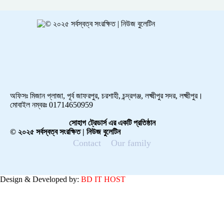
অফিসঃ মিজান প্লাজা, পূর্ব জাফরপুর, চরশাহী, চন্দ্রগঞ্জ, লক্ষ্মীপুর সদর, লক্ষ্মীপুর।
মোবাইল নম্বরঃ 01714650959
সোহাগ ট্রেডার্স এর একটি প্রতিষ্ঠান
© ২০২৫ সর্বস্বত্ব সংরক্ষিত | নিউজ বুলেটিন
Contact
Our family
Design & Developed by:
BD IT HOST