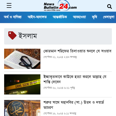
অর্থ ও বাণিজ্য
আইন-আদালত
আন্তর্জাতিক
আবহাওয়া
কৃষি
খেলাধুলা
ইসলাম
কোরআন শরিফের তিলাওয়াত শুনলে যে সওয়াব
সেপ্টেম্বর ২১, ২০২৪ ২:৪৩ অপরাহ্ণ
ইচ্ছাকৃতভাবে কাউকে হত্যা করলে আল্লাহ যে
শাস্তি দেবেন
সেপ্টেম্বর ২০, ২০২৪ ৯:২১ পূর্বাহ্ণ
শত্রুর সাথে মহানবির (সা.) উত্তম ও দয়ার্দ্র
আচরণ
সেপ্টেম্বর ১৬, ২০২৪ ৬:১১ অপরাহ্ণ