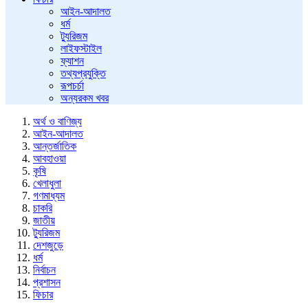
আইন-আদালত
ধর্ম
ট্যুরিজম
লাইফস্টাইল
ফ্যাশন
তথ্যপ্রযুক্তি
রূপচর্চা
অন্যরকম খবর
অর্থ ও বাণিজ্য
আইন-আদালত
আন্তর্জাতিক
আবহাওয়া
কৃষি
খেলাধুলা
গণমাধ্যম
চাকরি
জাতীয়
ট্যুরিজম
দেশজুড়ে
ধর্ম
নির্বাচন
প্রশাসন
ফিচার