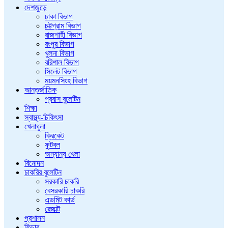
দেশজুড়ে
ঢাকা বিভাগ
চট্টগ্রাম বিভাগ
রাজশাহী বিভাগ
রংপুর বিভাগ
খুলনা বিভাগ
বরিশাল বিভাগ
সিলেট বিভাগ
ময়মনসিংহ বিভাগ
আন্তর্জাতিক
প্রবাস বুলেটিন
শিক্ষা
স্বাস্থ্য-চিকিৎসা
খেলাধুলা
ক্রিকেট
ফুটবল
অন্যান্য খেলা
বিনোদন
চাকরির বুলেটিন
সরকারি চাকরি
বেসরকারি চাকরি
এডমিট কার্ড
রেজাল্ট
প্রশাসন
ফিচার