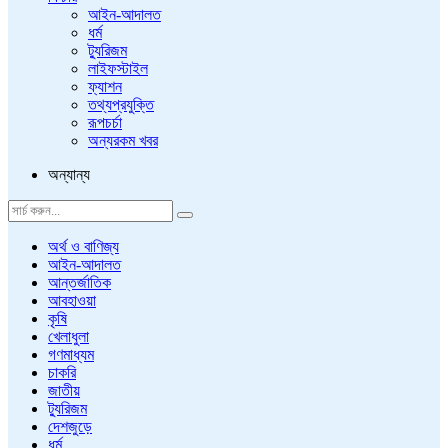
আইন-আদালত
ধর্ম
ট্যুরিজম
লাইফস্টাইল
ফ্যাশন
তথ্যপ্রযুক্তি
রূপচর্চা
অন্যরকম খবর
অন্যান্য
অর্থ ও বাণিজ্য
আইন-আদালত
আন্তর্জাতিক
আবহাওয়া
কৃষি
খেলাধুলা
গণমাধ্যম
চাকরি
জাতীয়
ট্যুরিজম
দেশজুড়ে
ধর্ম