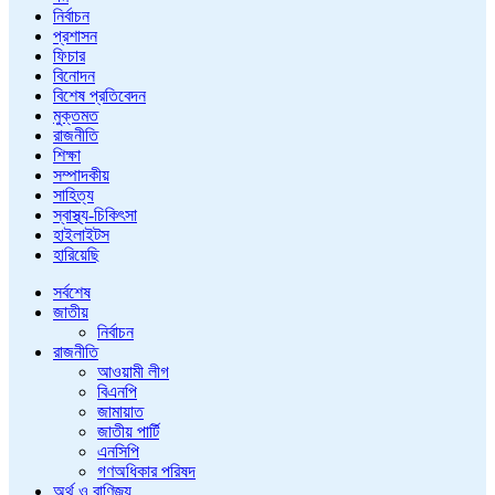
নির্বাচন
প্রশাসন
ফিচার
বিনোদন
বিশেষ প্রতিবেদন
মুক্তমত
রাজনীতি
শিক্ষা
সম্পাদকীয়
সাহিত্য
স্বাস্থ্য-চিকিৎসা
হাইলাইটস
হারিয়েছি
সর্বশেষ
জাতীয়
নির্বাচন
রাজনীতি
আওয়ামী লীগ
বিএনপি
জামায়াত
জাতীয় পার্টি
এনসিপি
গণঅধিকার পরিষদ
অর্থ ও বাণিজ্য