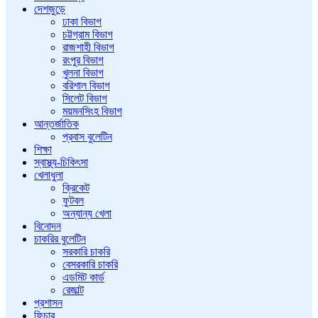
দেশজুড়ে
ঢাকা বিভাগ
চট্টগ্রাম বিভাগ
রাজশাহী বিভাগ
রংপুর বিভাগ
খুলনা বিভাগ
বরিশাল বিভাগ
সিলেট বিভাগ
ময়মনসিংহ বিভাগ
আন্তর্জাতিক
প্রবাস বুলেটিন
শিক্ষা
স্বাস্থ্য-চিকিৎসা
খেলাধুলা
ক্রিকেট
ফুটবল
অন্যান্য খেলা
বিনোদন
চাকরির বুলেটিন
সরকারি চাকরি
বেসরকারি চাকরি
এডমিট কার্ড
রেজাল্ট
প্রশাসন
ফিচার