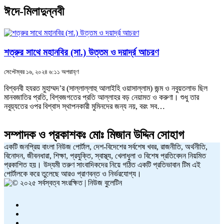
ঈদে-মিলাদুন্নবী
শত্রুর সাথে মহানবির (সা.) উত্তম ও দয়ার্দ্র আচরণ
সেপ্টেম্বর ১৬, ২০২৪ ৬:১১ অপরাহ্ণ
বিশ্বনবী হযরত মুহাম্মদ’র (সাল্লাল্লাহু আলাইহি ওয়াসাল্লাম) জন্ম ও নবুয়তলাভ ছিল
মানবজাতির প্রতি, বিশ্বজগতের প্রতি আল্লাহর বড় নেয়ামত ও করুণা। শুধু তার
নবুয়্যতের ওপর বিশ্বাস স্থাপনকারী মুমিনদের জন্য নয়, বরং সব…
সম্পাদক ও প্রকাশকঃ
মোঃ মিজান উদ্দিন সোহাগ
একটি জনপ্রিয় বাংলা নিউজ পোর্টাল, দেশ-বিদেশের সর্বশেষ খবর, রাজনীতি, অর্থনীতি,
বিনোদন, জীবনধারা, শিক্ষা, প্রযুক্তি, স্বাস্থ্য, খেলাধুলা ও বিশেষ প্রতিবেদন নিয়মিত
প্রকাশিত হয়। উদ্যমী তরুণ সাংবাদিকদের নিয়ে গঠিত একটি প্রতিভাবান টিম এই
পোর্টালকে করে তুলেছে আরও প্রাণবন্ত ও নির্ভরযোগ্য।