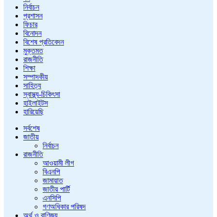
নির্বাচন
প্রশাসন
ফিচার
বিনোদন
বিশেষ প্রতিবেদন
মুক্তমত
রাজনীতি
শিক্ষা
সম্পাদকীয়
সাহিত্য
স্বাস্থ্য-চিকিৎসা
হাইলাইটস
হারিয়েছি
সর্বশেষ
জাতীয়
নির্বাচন
রাজনীতি
আওয়ামী লীগ
বিএনপি
জামায়াত
জাতীয় পার্টি
এনসিপি
গণঅধিকার পরিষদ
অর্থ ও বাণিজ্য