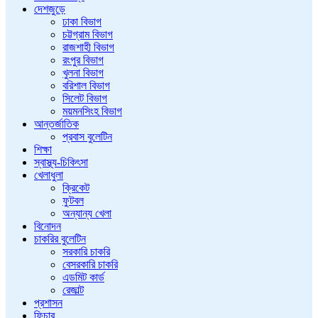
দেশজুড়ে
ঢাকা বিভাগ
চট্টগ্রাম বিভাগ
রাজশাহী বিভাগ
রংপুর বিভাগ
খুলনা বিভাগ
বরিশাল বিভাগ
সিলেট বিভাগ
ময়মনসিংহ বিভাগ
আন্তর্জাতিক
প্রবাস বুলেটিন
শিক্ষা
স্বাস্থ্য-চিকিৎসা
খেলাধুলা
ক্রিকেট
ফুটবল
অন্যান্য খেলা
বিনোদন
চাকরির বুলেটিন
সরকারি চাকরি
বেসরকারি চাকরি
এডমিট কার্ড
রেজাল্ট
প্রশাসন
ফিচার