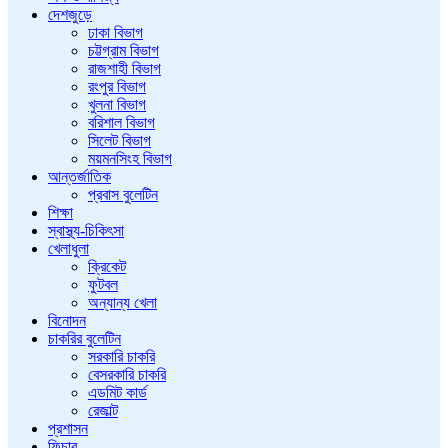
দেশজুড়ে
ঢাকা বিভাগ
চট্টগ্রাম বিভাগ
রাজশাহী বিভাগ
রংপুর বিভাগ
খুলনা বিভাগ
বরিশাল বিভাগ
সিলেট বিভাগ
ময়মনসিংহ বিভাগ
আন্তর্জাতিক
প্রবাস বুলেটিন
শিক্ষা
স্বাস্থ্য-চিকিৎসা
খেলাধুলা
ক্রিকেট
ফুটবল
অন্যান্য খেলা
বিনোদন
চাকরির বুলেটিন
সরকারি চাকরি
বেসরকারি চাকরি
এডমিট কার্ড
রেজাল্ট
প্রশাসন
ফিচার