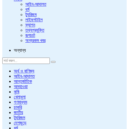
আইন-আদালত
ধর্ম
ট্যুরিজম
লাইফস্টাইল
ফ্যাশন
তথ্যপ্রযুক্তি
রূপচর্চা
অন্যরকম খবর
অন্যান্য
অর্থ ও বাণিজ্য
আইন-আদালত
আন্তর্জাতিক
আবহাওয়া
কৃষি
খেলাধুলা
গণমাধ্যম
চাকরি
জাতীয়
ট্যুরিজম
দেশজুড়ে
ধর্ম