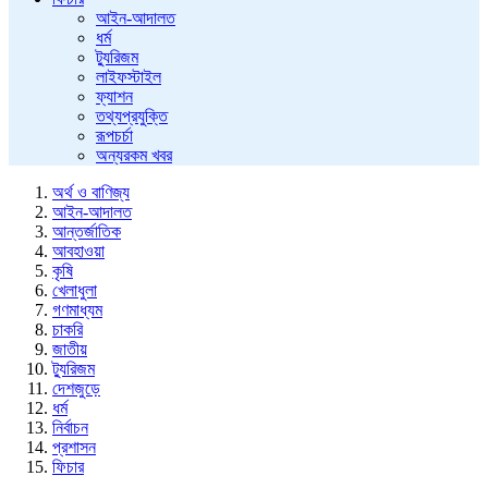
আইন-আদালত
ধর্ম
ট্যুরিজম
লাইফস্টাইল
ফ্যাশন
তথ্যপ্রযুক্তি
রূপচর্চা
অন্যরকম খবর
অর্থ ও বাণিজ্য
আইন-আদালত
আন্তর্জাতিক
আবহাওয়া
কৃষি
খেলাধুলা
গণমাধ্যম
চাকরি
জাতীয়
ট্যুরিজম
দেশজুড়ে
ধর্ম
নির্বাচন
প্রশাসন
ফিচার