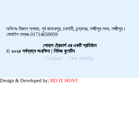
অফিসঃ মিজান প্লাজা, পূর্ব জাফরপুর, চরশাহী, চন্দ্রগঞ্জ, লক্ষ্মীপুর সদর, লক্ষ্মীপুর।
মোবাইল নম্বরঃ 01714650959
সোহাগ ট্রেডার্স এর একটি প্রতিষ্ঠান
© ২০২৫ সর্বস্বত্ব সংরক্ষিত | নিউজ বুলেটিন
Contact
Our family
Design & Developed by:
BD IT HOST