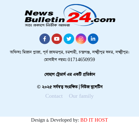
অফিসঃ মিজান প্লাজা, পূর্ব জাফরপুর, চরশাহী, চন্দ্রগঞ্জ, লক্ষ্মীপুর সদর, লক্ষ্মীপুর।
মোবাইল নম্বরঃ 01714650959
সোহাগ ট্রেডার্স এর একটি প্রতিষ্ঠান
© ২০২৫ সর্বস্বত্ব সংরক্ষিত | নিউজ বুলেটিন
Contact
Our family
Design & Developed by:
BD IT HOST