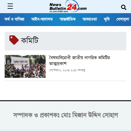
অর্থ ও বাণিজ্য
আইন-আদালত
আন্তর্জাতিক
আবহাওয়া
কৃষি
খেলাধুলা
কমিটি
বৈষম্যবিরোধী জাতীয় নাগরিক কমিটির
আত্মপ্রকাশ
সেপ্টেম্বর ৮, ২০২৪ ৬:৫৮ অপরাহ্ণ
সম্পাদক ও প্রকাশকঃ
মোঃ মিজান উদ্দিন সোহাগ