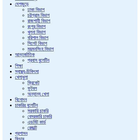
দেশজুড়ে
ঢাকা বিভাগ
চট্টগ্রাম বিভাগ
রাজশাহী বিভাগ
রংপুর বিভাগ
খুলনা বিভাগ
বরিশাল বিভাগ
সিলেট বিভাগ
ময়মনসিংহ বিভাগ
আন্তর্জাতিক
প্রবাস বুলেটিন
শিক্ষা
স্বাস্থ্য-চিকিৎসা
খেলাধুলা
ক্রিকেট
ফুটবল
অন্যান্য খেলা
বিনোদন
চাকরির বুলেটিন
সরকারি চাকরি
বেসরকারি চাকরি
এডমিট কার্ড
রেজাল্ট
প্রশাসন
ফিচার