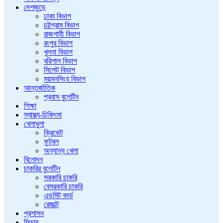
দেশজুড়ে
ঢাকা বিভাগ
চট্টগ্রাম বিভাগ
রাজশাহী বিভাগ
রংপুর বিভাগ
খুলনা বিভাগ
বরিশাল বিভাগ
সিলেট বিভাগ
ময়মনসিংহ বিভাগ
আন্তর্জাতিক
প্রবাস বুলেটিন
শিক্ষা
স্বাস্থ্য-চিকিৎসা
খেলাধুলা
ক্রিকেট
ফুটবল
অন্যান্য খেলা
বিনোদন
চাকরির বুলেটিন
সরকারি চাকরি
বেসরকারি চাকরি
এডমিট কার্ড
রেজাল্ট
প্রশাসন
ফিচার