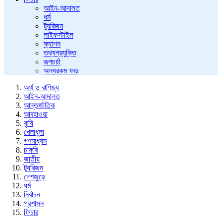
আইন-আদালত
ধর্ম
ট্যুরিজম
লাইফস্টাইল
ফ্যাশন
তথ্যপ্রযুক্তি
রূপচর্চা
অন্যরকম খবর
অর্থ ও বাণিজ্য
আইন-আদালত
আন্তর্জাতিক
আবহাওয়া
কৃষি
খেলাধুলা
গণমাধ্যম
চাকরি
জাতীয়
ট্যুরিজম
দেশজুড়ে
ধর্ম
নির্বাচন
প্রশাসন
ফিচার