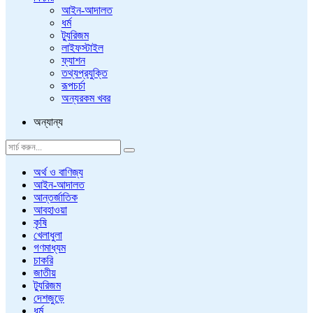
আইন-আদালত
ধর্ম
ট্যুরিজম
লাইফস্টাইল
ফ্যাশন
তথ্যপ্রযুক্তি
রূপচর্চা
অন্যরকম খবর
অন্যান্য
অর্থ ও বাণিজ্য
আইন-আদালত
আন্তর্জাতিক
আবহাওয়া
কৃষি
খেলাধুলা
গণমাধ্যম
চাকরি
জাতীয়
ট্যুরিজম
দেশজুড়ে
ধর্ম