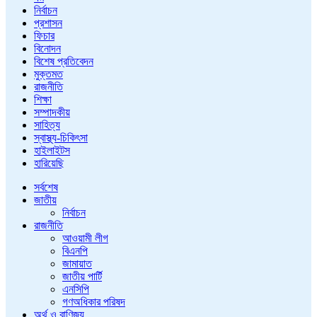
নির্বাচন
প্রশাসন
ফিচার
বিনোদন
বিশেষ প্রতিবেদন
মুক্তমত
রাজনীতি
শিক্ষা
সম্পাদকীয়
সাহিত্য
স্বাস্থ্য-চিকিৎসা
হাইলাইটস
হারিয়েছি
সর্বশেষ
জাতীয়
নির্বাচন
রাজনীতি
আওয়ামী লীগ
বিএনপি
জামায়াত
জাতীয় পার্টি
এনসিপি
গণঅধিকার পরিষদ
অর্থ ও বাণিজ্য