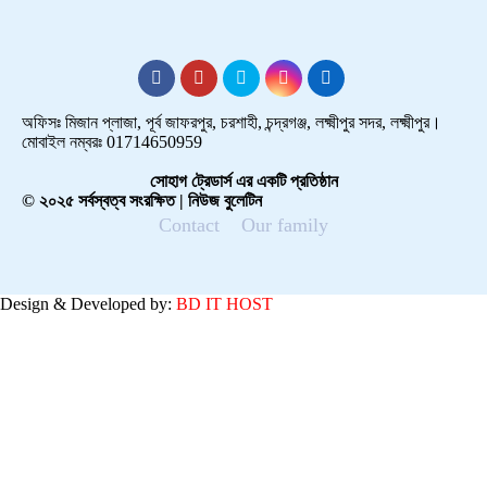
অফিসঃ মিজান প্লাজা, পূর্ব জাফরপুর, চরশাহী, চন্দ্রগঞ্জ, লক্ষ্মীপুর সদর, লক্ষ্মীপুর।
মোবাইল নম্বরঃ 01714650959
সোহাগ ট্রেডার্স এর একটি প্রতিষ্ঠান
© ২০২৫ সর্বস্বত্ব সংরক্ষিত | নিউজ বুলেটিন
Contact
Our family
Design & Developed by:
BD IT HOST