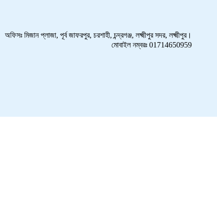
অফিসঃ মিজান প্লাজা, পূর্ব জাফরপুর, চরশাহী, চন্দ্রগঞ্জ, লক্ষ্মীপুর সদর, লক্ষ্মীপুর।
মোবাইল নম্বরঃ 01714650959