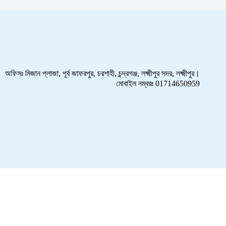
অফিসঃ মিজান প্লাজা, পূর্ব জাফরপুর, চরশাহী, চন্দ্রগঞ্জ, লক্ষ্মীপুর সদর, লক্ষ্মীপুর।
মোবাইল নম্বরঃ 01714650959