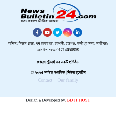
অফিসঃ মিজান প্লাজা, পূর্ব জাফরপুর, চরশাহী, চন্দ্রগঞ্জ, লক্ষ্মীপুর সদর, লক্ষ্মীপুর।
মোবাইল নম্বরঃ 01714650959
সোহাগ ট্রেডার্স এর একটি প্রতিষ্ঠান
© ২০২৫ সর্বস্বত্ব সংরক্ষিত | নিউজ বুলেটিন
Contact
Our family
Design & Developed by:
BD IT HOST