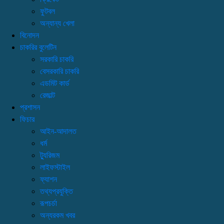
ফুটবল
অন্যান্য খেলা
বিনোদন
চাকরির বুলেটিন
সরকারি চাকরি
বেসরকারি চাকরি
এডমিট কার্ড
রেজাল্ট
প্রশাসন
ফিচার
আইন-আদালত
ধর্ম
ট্যুরিজম
লাইফস্টাইল
ফ্যাশন
তথ্যপ্রযুক্তি
রূপচর্চা
অন্যরকম খবর