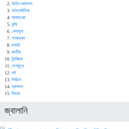
আইন-আদালত
আন্তর্জাতিক
আবহাওয়া
কৃষি
খেলাধুলা
গণমাধ্যম
চাকরি
জাতীয়
ট্যুরিজম
দেশজুড়ে
ধর্ম
নির্বাচন
প্রশাসন
ফিচার
জ্বালানি