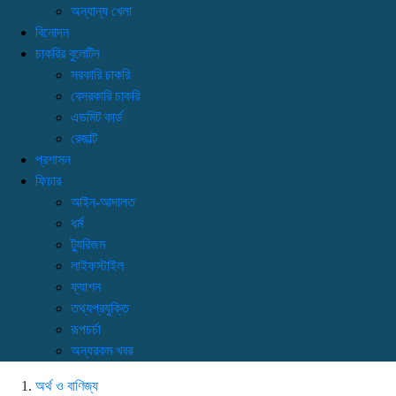
অন্যান্য খেলা
বিনোদন
চাকরির বুলেটিন
সরকারি চাকরি
বেসরকারি চাকরি
এডমিট কার্ড
রেজাল্ট
প্রশাসন
ফিচার
আইন-আদালত
ধর্ম
ট্যুরিজম
লাইফস্টাইল
ফ্যাশন
তথ্যপ্রযুক্তি
রূপচর্চা
অন্যরকম খবর
অর্থ ও বাণিজ্য