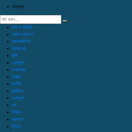
অন্যান্য
অর্থ ও বাণিজ্য
আইন-আদালত
আন্তর্জাতিক
আবহাওয়া
কৃষি
খেলাধুলা
গণমাধ্যম
চাকরি
জাতীয়
ট্যুরিজম
দেশজুড়ে
ধর্ম
নির্বাচন
প্রশাসন
ফিচার