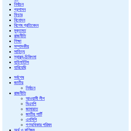
নির্বাচন
প্রশাসন
ফিচার
বিনোদন
বিশেষ প্রতিবেদন
মুক্তমত
রাজনীতি
শিক্ষা
সম্পাদকীয়
সাহিত্য
স্বাস্থ্য-চিকিৎসা
হাইলাইটস
হারিয়েছি
সর্বশেষ
জাতীয়
নির্বাচন
রাজনীতি
আওয়ামী লীগ
বিএনপি
জামায়াত
জাতীয় পার্টি
এনসিপি
গণঅধিকার পরিষদ
অর্থ ও বাণিজ্য