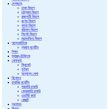
দেশজুড়ে
ঢাকা বিভাগ
চট্টগ্রাম বিভাগ
রাজশাহী বিভাগ
রংপুর বিভাগ
খুলনা বিভাগ
বরিশাল বিভাগ
সিলেট বিভাগ
ময়মনসিংহ বিভাগ
আন্তর্জাতিক
প্রবাস বুলেটিন
শিক্ষা
স্বাস্থ্য-চিকিৎসা
খেলাধুলা
ক্রিকেট
ফুটবল
অন্যান্য খেলা
বিনোদন
চাকরির বুলেটিন
সরকারি চাকরি
বেসরকারি চাকরি
এডমিট কার্ড
রেজাল্ট
প্রশাসন
ফিচার