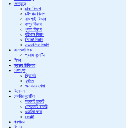
দেশজুড়ে
ঢাকা বিভাগ
চট্টগ্রাম বিভাগ
রাজশাহী বিভাগ
রংপুর বিভাগ
খুলনা বিভাগ
বরিশাল বিভাগ
সিলেট বিভাগ
ময়মনসিংহ বিভাগ
আন্তর্জাতিক
প্রবাস বুলেটিন
শিক্ষা
স্বাস্থ্য-চিকিৎসা
খেলাধুলা
ক্রিকেট
ফুটবল
অন্যান্য খেলা
বিনোদন
চাকরির বুলেটিন
সরকারি চাকরি
বেসরকারি চাকরি
এডমিট কার্ড
রেজাল্ট
প্রশাসন
ফিচার