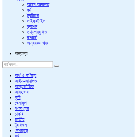
আইন-আদালত
ধর্ম
ট্যুরিজম
লাইফস্টাইল
ফ্যাশন
তথ্যপ্রযুক্তি
রূপচর্চা
অন্যরকম খবর
অন্যান্য
অর্থ ও বাণিজ্য
আইন-আদালত
আন্তর্জাতিক
আবহাওয়া
কৃষি
খেলাধুলা
গণমাধ্যম
চাকরি
জাতীয়
ট্যুরিজম
দেশজুড়ে
ধর্ম