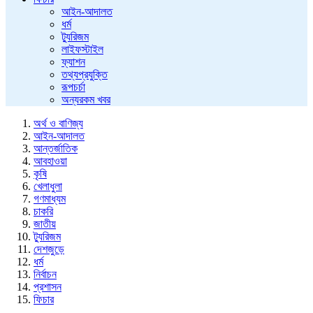
আইন-আদালত
ধর্ম
ট্যুরিজম
লাইফস্টাইল
ফ্যাশন
তথ্যপ্রযুক্তি
রূপচর্চা
অন্যরকম খবর
অর্থ ও বাণিজ্য
আইন-আদালত
আন্তর্জাতিক
আবহাওয়া
কৃষি
খেলাধুলা
গণমাধ্যম
চাকরি
জাতীয়
ট্যুরিজম
দেশজুড়ে
ধর্ম
নির্বাচন
প্রশাসন
ফিচার