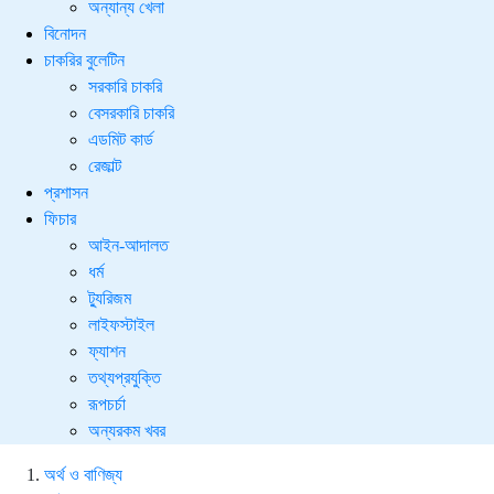
অন্যান্য খেলা
বিনোদন
চাকরির বুলেটিন
সরকারি চাকরি
বেসরকারি চাকরি
এডমিট কার্ড
রেজাল্ট
প্রশাসন
ফিচার
আইন-আদালত
ধর্ম
ট্যুরিজম
লাইফস্টাইল
ফ্যাশন
তথ্যপ্রযুক্তি
রূপচর্চা
অন্যরকম খবর
অর্থ ও বাণিজ্য