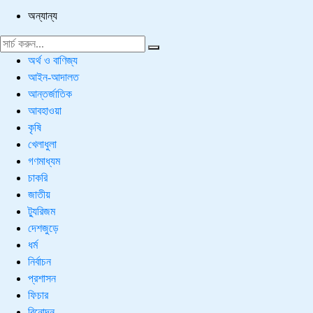
অন্যান্য
অর্থ ও বাণিজ্য
আইন-আদালত
আন্তর্জাতিক
আবহাওয়া
কৃষি
খেলাধুলা
গণমাধ্যম
চাকরি
জাতীয়
ট্যুরিজম
দেশজুড়ে
ধর্ম
নির্বাচন
প্রশাসন
ফিচার
বিনোদন