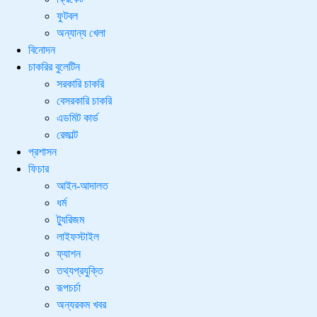
ফুটবল
অন্যান্য খেলা
বিনোদন
চাকরির বুলেটিন
সরকারি চাকরি
বেসরকারি চাকরি
এডমিট কার্ড
রেজাল্ট
প্রশাসন
ফিচার
আইন-আদালত
ধর্ম
ট্যুরিজম
লাইফস্টাইল
ফ্যাশন
তথ্যপ্রযুক্তি
রূপচর্চা
অন্যরকম খবর