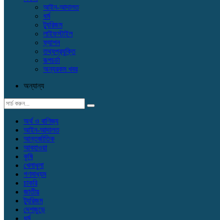
আইন-আদালত
ধর্ম
ট্যুরিজম
লাইফস্টাইল
ফ্যাশন
তথ্যপ্রযুক্তি
রূপচর্চা
অন্যরকম খবর
অন্যান্য
অর্থ ও বাণিজ্য
আইন-আদালত
আন্তর্জাতিক
আবহাওয়া
কৃষি
খেলাধুলা
গণমাধ্যম
চাকরি
জাতীয়
ট্যুরিজম
দেশজুড়ে
ধর্ম