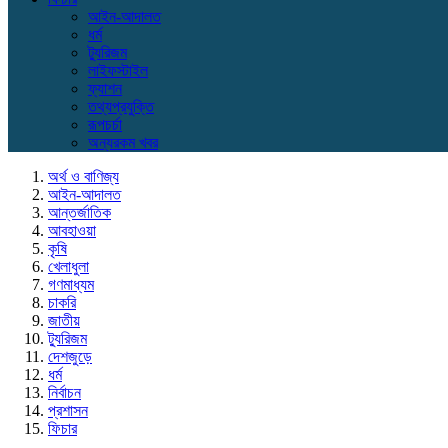
আইন-আদালত
ধর্ম
ট্যুরিজম
লাইফস্টাইল
ফ্যাশন
তথ্যপ্রযুক্তি
রূপচর্চা
অন্যরকম খবর
অর্থ ও বাণিজ্য
আইন-আদালত
আন্তর্জাতিক
আবহাওয়া
কৃষি
খেলাধুলা
গণমাধ্যম
চাকরি
জাতীয়
ট্যুরিজম
দেশজুড়ে
ধর্ম
নির্বাচন
প্রশাসন
ফিচার