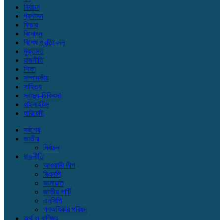
নির্বাচন
প্রশাসন
ফিচার
বিনোদন
বিশেষ প্রতিবেদন
মুক্তমত
রাজনীতি
শিক্ষা
সম্পাদকীয়
সাহিত্য
স্বাস্থ্য-চিকিৎসা
হাইলাইটস
হারিয়েছি
সর্বশেষ
জাতীয়
নির্বাচন
রাজনীতি
আওয়ামী লীগ
বিএনপি
জামায়াত
জাতীয় পার্টি
এনসিপি
গণঅধিকার পরিষদ
অর্থ ও বাণিজ্য