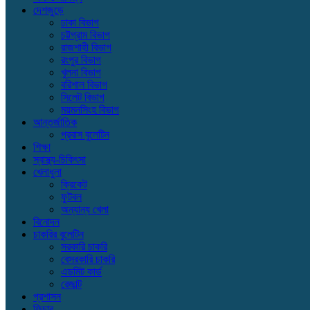
দেশজুড়ে
ঢাকা বিভাগ
চট্টগ্রাম বিভাগ
রাজশাহী বিভাগ
রংপুর বিভাগ
খুলনা বিভাগ
বরিশাল বিভাগ
সিলেট বিভাগ
ময়মনসিংহ বিভাগ
আন্তর্জাতিক
প্রবাস বুলেটিন
শিক্ষা
স্বাস্থ্য-চিকিৎসা
খেলাধুলা
ক্রিকেট
ফুটবল
অন্যান্য খেলা
বিনোদন
চাকরির বুলেটিন
সরকারি চাকরি
বেসরকারি চাকরি
এডমিট কার্ড
রেজাল্ট
প্রশাসন
ফিচার