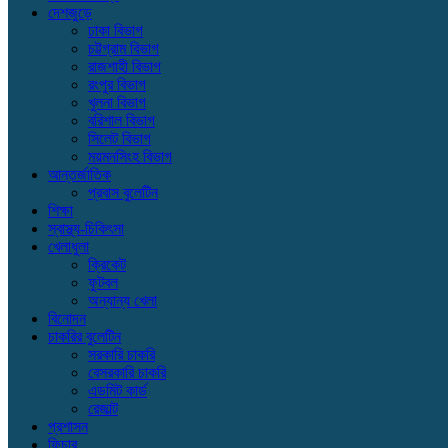
দেশজুড়ে
ঢাকা বিভাগ
চট্টগ্রাম বিভাগ
রাজশাহী বিভাগ
রংপুর বিভাগ
খুলনা বিভাগ
বরিশাল বিভাগ
সিলেট বিভাগ
ময়মনসিংহ বিভাগ
আন্তর্জাতিক
প্রবাস বুলেটিন
শিক্ষা
স্বাস্থ্য-চিকিৎসা
খেলাধুলা
ক্রিকেট
ফুটবল
অন্যান্য খেলা
বিনোদন
চাকরির বুলেটিন
সরকারি চাকরি
বেসরকারি চাকরি
এডমিট কার্ড
রেজাল্ট
প্রশাসন
ফিচার