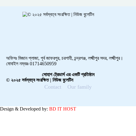
অফিসঃ মিজান প্লাজা, পূর্ব জাফরপুর, চরশাহী, চন্দ্রগঞ্জ, লক্ষ্মীপুর সদর, লক্ষ্মীপুর।
মোবাইল নম্বরঃ 01714650959
সোহাগ ট্রেডার্স এর একটি প্রতিষ্ঠান
© ২০২৫ সর্বস্বত্ব সংরক্ষিত | নিউজ বুলেটিন
Contact
Our family
Design & Developed by:
BD IT HOST