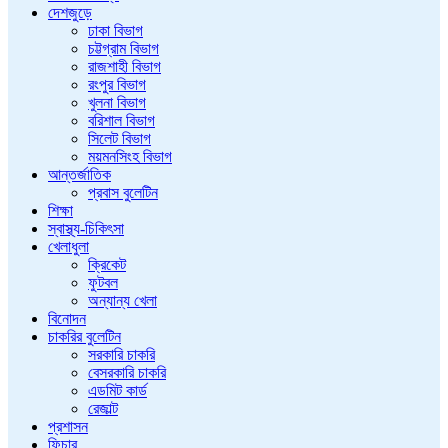
দেশজুড়ে
ঢাকা বিভাগ
চট্টগ্রাম বিভাগ
রাজশাহী বিভাগ
রংপুর বিভাগ
খুলনা বিভাগ
বরিশাল বিভাগ
সিলেট বিভাগ
ময়মনসিংহ বিভাগ
আন্তর্জাতিক
প্রবাস বুলেটিন
শিক্ষা
স্বাস্থ্য-চিকিৎসা
খেলাধুলা
ক্রিকেট
ফুটবল
অন্যান্য খেলা
বিনোদন
চাকরির বুলেটিন
সরকারি চাকরি
বেসরকারি চাকরি
এডমিট কার্ড
রেজাল্ট
প্রশাসন
ফিচার