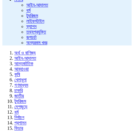
আইন-আদালত
ধর্ম
ট্যুরিজম
লাইফস্টাইল
ফ্যাশন
তথ্যপ্রযুক্তি
রূপচর্চা
অন্যরকম খবর
অর্থ ও বাণিজ্য
আইন-আদালত
আন্তর্জাতিক
আবহাওয়া
কৃষি
খেলাধুলা
গণমাধ্যম
চাকরি
জাতীয়
ট্যুরিজম
দেশজুড়ে
ধর্ম
নির্বাচন
প্রশাসন
ফিচার