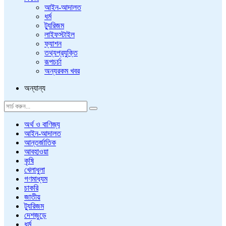
আইন-আদালত
ধর্ম
ট্যুরিজম
লাইফস্টাইল
ফ্যাশন
তথ্যপ্রযুক্তি
রূপচর্চা
অন্যরকম খবর
অন্যান্য
অর্থ ও বাণিজ্য
আইন-আদালত
আন্তর্জাতিক
আবহাওয়া
কৃষি
খেলাধুলা
গণমাধ্যম
চাকরি
জাতীয়
ট্যুরিজম
দেশজুড়ে
ধর্ম