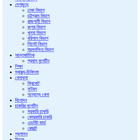
দেশজুড়ে
ঢাকা বিভাগ
চট্টগ্রাম বিভাগ
রাজশাহী বিভাগ
রংপুর বিভাগ
খুলনা বিভাগ
বরিশাল বিভাগ
সিলেট বিভাগ
ময়মনসিংহ বিভাগ
আন্তর্জাতিক
প্রবাস বুলেটিন
শিক্ষা
স্বাস্থ্য-চিকিৎসা
খেলাধুলা
ক্রিকেট
ফুটবল
অন্যান্য খেলা
বিনোদন
চাকরির বুলেটিন
সরকারি চাকরি
বেসরকারি চাকরি
এডমিট কার্ড
রেজাল্ট
প্রশাসন
ফিচার