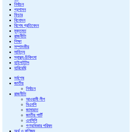
নির্বাচন
প্রশাসন
ফিচার
বিনোদন
বিশেষ প্রতিবেদন
মুক্তমত
রাজনীতি
শিক্ষা
সম্পাদকীয়
সাহিত্য
স্বাস্থ্য-চিকিৎসা
হাইলাইটস
হারিয়েছি
সর্বশেষ
জাতীয়
নির্বাচন
রাজনীতি
আওয়ামী লীগ
বিএনপি
জামায়াত
জাতীয় পার্টি
এনসিপি
গণঅধিকার পরিষদ
অর্থ ও বাণিজ্য