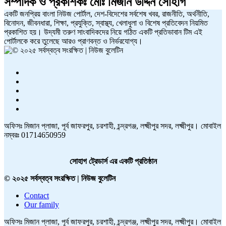
সম্পাদক ও প্রকাশকঃ
মোঃ মিজান উদ্দিন সোহাগ
একটি জনপ্রিয় বাংলা নিউজ পোর্টাল, দেশ-বিদেশের সর্বশেষ খবর, রাজনীতি, অর্থনীতি,
বিনোদন, জীবনধারা, শিক্ষা, প্রযুক্তি, স্বাস্থ্য, খেলাধুলা ও বিশেষ প্রতিবেদন নিয়মিত
প্রকাশিত হয়। উদ্যমী তরুণ সাংবাদিকদের নিয়ে গঠিত একটি প্রতিভাবান টিম এই
পোর্টালকে করে তুলেছে আরও প্রাণবন্ত ও নির্ভরযোগ্য।
অফিসঃ মিজান প্লাজা, পূর্ব জাফরপুর, চরশাহী, চন্দ্রগঞ্জ, লক্ষ্মীপুর সদর, লক্ষ্মীপুর। মোবাইল
নম্বরঃ 01714650959
সোহাগ ট্রেডার্স এর একটি প্রতিষ্ঠান
© ২০২৫ সর্বস্বত্ব সংরক্ষিত | নিউজ বুলেটিন
Contact
Our family
অফিসঃ মিজান প্লাজা, পূর্ব জাফরপুর, চরশাহী, চন্দ্রগঞ্জ, লক্ষ্মীপুর সদর, লক্ষ্মীপুর। মোবাইল