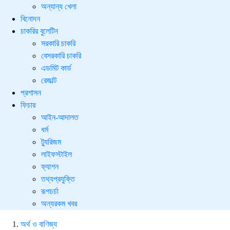
অন্যান্য খেলা
বিনোদন
চাকরির বুলেটিন
সরকারি চাকরি
বেসরকারি চাকরি
এডমিট কার্ড
রেজাল্ট
প্রশাসন
ফিচার
আইন-আদালত
ধর্ম
ট্যুরিজম
লাইফস্টাইল
ফ্যাশন
তথ্যপ্রযুক্তি
রূপচর্চা
অন্যরকম খবর
অর্থ ও বাণিজ্য