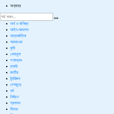
অন্যান্য
অর্থ ও বাণিজ্য
আইন-আদালত
আন্তর্জাতিক
আবহাওয়া
কৃষি
খেলাধুলা
গণমাধ্যম
চাকরি
জাতীয়
ট্যুরিজম
দেশজুড়ে
ধর্ম
নির্বাচন
প্রশাসন
ফিচার