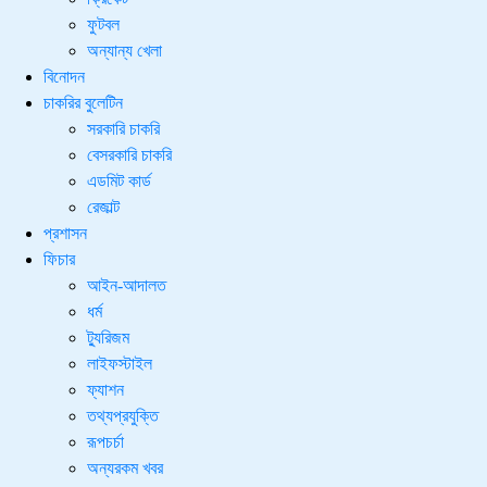
ফুটবল
অন্যান্য খেলা
বিনোদন
চাকরির বুলেটিন
সরকারি চাকরি
বেসরকারি চাকরি
এডমিট কার্ড
রেজাল্ট
প্রশাসন
ফিচার
আইন-আদালত
ধর্ম
ট্যুরিজম
লাইফস্টাইল
ফ্যাশন
তথ্যপ্রযুক্তি
রূপচর্চা
অন্যরকম খবর