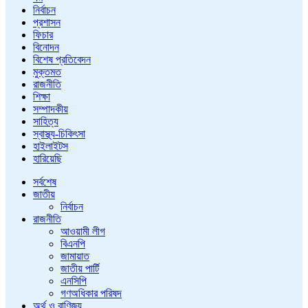
নির্বাচন
প্রশাসন
ফিচার
বিনোদন
বিশেষ প্রতিবেদন
মুক্তমত
রাজনীতি
শিক্ষা
সম্পাদকীয়
সাহিত্য
স্বাস্থ্য-চিকিৎসা
হাইলাইটস
হারিয়েছি
সর্বশেষ
জাতীয়
নির্বাচন
রাজনীতি
আওয়ামী লীগ
বিএনপি
জামায়াত
জাতীয় পার্টি
এনসিপি
গণঅধিকার পরিষদ
অর্থ ও বাণিজ্য