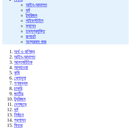
আইন-আদালত
ধর্ম
ট্যুরিজম
লাইফস্টাইল
ফ্যাশন
তথ্যপ্রযুক্তি
রূপচর্চা
অন্যরকম খবর
অর্থ ও বাণিজ্য
আইন-আদালত
আন্তর্জাতিক
আবহাওয়া
কৃষি
খেলাধুলা
গণমাধ্যম
চাকরি
জাতীয়
ট্যুরিজম
দেশজুড়ে
ধর্ম
নির্বাচন
প্রশাসন
ফিচার