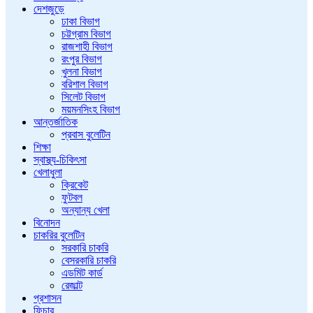
দেশজুড়ে
ঢাকা বিভাগ
চট্টগ্রাম বিভাগ
রাজশাহী বিভাগ
রংপুর বিভাগ
খুলনা বিভাগ
বরিশাল বিভাগ
সিলেট বিভাগ
ময়মনসিংহ বিভাগ
আন্তর্জাতিক
প্রবাস বুলেটিন
শিক্ষা
স্বাস্থ্য-চিকিৎসা
খেলাধুলা
ক্রিকেট
ফুটবল
অন্যান্য খেলা
বিনোদন
চাকরির বুলেটিন
সরকারি চাকরি
বেসরকারি চাকরি
এডমিট কার্ড
রেজাল্ট
প্রশাসন
ফিচার