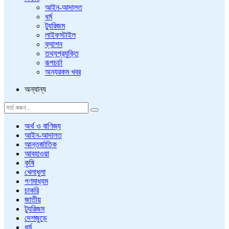
আইন-আদালত
ধর্ম
ট্যুরিজম
লাইফস্টাইল
ফ্যাশন
তথ্যপ্রযুক্তি
রূপচর্চা
অন্যরকম খবর
অন্যান্য
অর্থ ও বাণিজ্য
আইন-আদালত
আন্তর্জাতিক
আবহাওয়া
কৃষি
খেলাধুলা
গণমাধ্যম
চাকরি
জাতীয়
ট্যুরিজম
দেশজুড়ে
ধর্ম