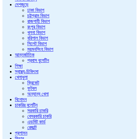
দেশজুড়ে
ঢাকা বিভাগ
চট্টগ্রাম বিভাগ
রাজশাহী বিভাগ
রংপুর বিভাগ
খুলনা বিভাগ
বরিশাল বিভাগ
সিলেট বিভাগ
ময়মনসিংহ বিভাগ
আন্তর্জাতিক
প্রবাস বুলেটিন
শিক্ষা
স্বাস্থ্য-চিকিৎসা
খেলাধুলা
ক্রিকেট
ফুটবল
অন্যান্য খেলা
বিনোদন
চাকরির বুলেটিন
সরকারি চাকরি
বেসরকারি চাকরি
এডমিট কার্ড
রেজাল্ট
প্রশাসন
ফিচার