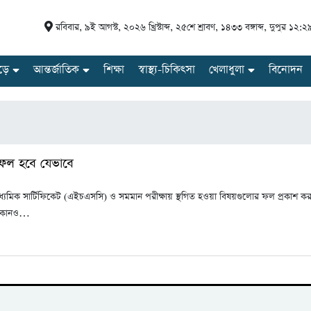
রবিবার
,
৯ই আগস্ট, ২০২৬ খ্রিস্টাব্দ
,
২৫শে শ্রাবণ, ১৪৩৩ বঙ্গাব্দ
,
দুপুর ১২:২
ড়ে
আন্তর্জাতিক
শিক্ষা
স্বাস্থ্য-চিকিৎসা
খেলাধুলা
বিনোদন
ল হবে যেভাবে
যমিক সার্টিফিকেট (এইচএসসি) ও সমমান পরীক্ষায় স্থগিত হওয়া বিষয়গুলোর ফল প্রকাশ করা 
ন কোনও…