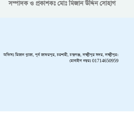
সম্পাদক ও প্রকাশকঃ
মোঃ মিজান উদ্দিন সোহাগ
অফিসঃ মিজান প্লাজা, পূর্ব জাফরপুর, চরশাহী, চন্দ্রগঞ্জ, লক্ষ্মীপুর সদর, লক্ষ্মীপুর।
মোবাইল নম্বরঃ 01714650959