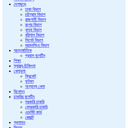
দেশজুড়ে
ঢাকা বিভাগ
চট্টগ্রাম বিভাগ
রাজশাহী বিভাগ
রংপুর বিভাগ
খুলনা বিভাগ
বরিশাল বিভাগ
সিলেট বিভাগ
ময়মনসিংহ বিভাগ
আন্তর্জাতিক
প্রবাস বুলেটিন
শিক্ষা
স্বাস্থ্য-চিকিৎসা
খেলাধুলা
ক্রিকেট
ফুটবল
অন্যান্য খেলা
বিনোদন
চাকরির বুলেটিন
সরকারি চাকরি
বেসরকারি চাকরি
এডমিট কার্ড
রেজাল্ট
প্রশাসন
ফিচার