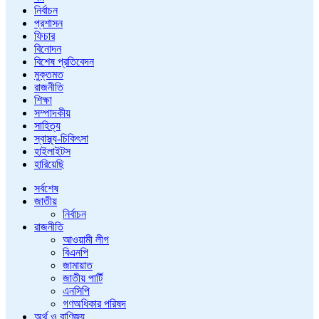
নির্বাচন
প্রশাসন
ফিচার
বিনোদন
বিশেষ প্রতিবেদন
মুক্তমত
রাজনীতি
শিক্ষা
সম্পাদকীয়
সাহিত্য
স্বাস্থ্য-চিকিৎসা
হাইলাইটস
হারিয়েছি
সর্বশেষ
জাতীয়
নির্বাচন
রাজনীতি
আওয়ামী লীগ
বিএনপি
জামায়াত
জাতীয় পার্টি
এনসিপি
গণঅধিকার পরিষদ
অর্থ ও বাণিজ্য