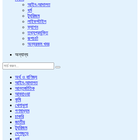
আইন-আদালত
ধর্ম
ট্যুরিজম
লাইফস্টাইল
ফ্যাশন
তথ্যপ্রযুক্তি
রূপচর্চা
অন্যরকম খবর
অন্যান্য
অর্থ ও বাণিজ্য
আইন-আদালত
আন্তর্জাতিক
আবহাওয়া
কৃষি
খেলাধুলা
গণমাধ্যম
চাকরি
জাতীয়
ট্যুরিজম
দেশজুড়ে
ধর্ম