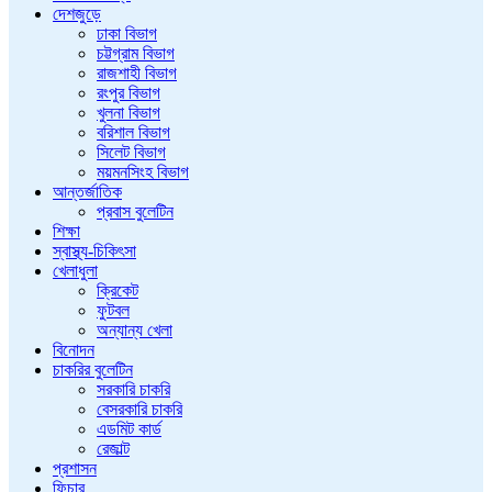
দেশজুড়ে
ঢাকা বিভাগ
চট্টগ্রাম বিভাগ
রাজশাহী বিভাগ
রংপুর বিভাগ
খুলনা বিভাগ
বরিশাল বিভাগ
সিলেট বিভাগ
ময়মনসিংহ বিভাগ
আন্তর্জাতিক
প্রবাস বুলেটিন
শিক্ষা
স্বাস্থ্য-চিকিৎসা
খেলাধুলা
ক্রিকেট
ফুটবল
অন্যান্য খেলা
বিনোদন
চাকরির বুলেটিন
সরকারি চাকরি
বেসরকারি চাকরি
এডমিট কার্ড
রেজাল্ট
প্রশাসন
ফিচার