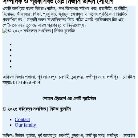
সম্পাদক ও প্রকাশকঃ
মোঃ মিজান উদ্দিন সোহাগ
একটি জনপ্রিয় বাংলা নিউজ পোর্টাল, দেশ-বিদেশের সর্বশেষ খবর, রাজনীতি, অর্থনীতি,
বিনোদন, জীবনধারা, শিক্ষা, প্রযুক্তি, স্বাস্থ্য, খেলাধুলা ও বিশেষ প্রতিবেদন নিয়মিত
প্রকাশিত হয়। উদ্যমী তরুণ সাংবাদিকদের নিয়ে গঠিত একটি প্রতিভাবান টিম এই
পোর্টালকে করে তুলেছে আরও প্রাণবন্ত ও নির্ভরযোগ্য।
অফিসঃ মিজান প্লাজা, পূর্ব জাফরপুর, চরশাহী, চন্দ্রগঞ্জ, লক্ষ্মীপুর সদর, লক্ষ্মীপুর। মোবাইল
নম্বরঃ 01714650959
সোহাগ ট্রেডার্স এর একটি প্রতিষ্ঠান
© ২০২৫ সর্বস্বত্ব সংরক্ষিত | নিউজ বুলেটিন
Contact
Our family
অফিসঃ মিজান প্লাজা, পূর্ব জাফরপুর, চরশাহী, চন্দ্রগঞ্জ, লক্ষ্মীপুর সদর, লক্ষ্মীপুর। মোবাইল