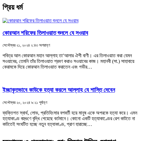
প্রিয় ধর্ম
কোরআন শরিফের তিলাওয়াত শুনলে যে সওয়াব
সেপ্টেম্বর ২১, ২০২৪ ২:৪৩ অপরাহ্ণ
পবিত্র আল কোরআন মহান আল্লাহ তা’আলার ঐশী বাণী। এর তিলাওয়াত করা যেমন
সওয়াবের, তেমনি তাঁর তিলাওয়াত শ্রবণ করাও সওয়াবের কাজ। মহানবী (সা.) সাহাবায়ে
কেরামকে দিয়ে কোরআন তিলাওয়াত করাতেন এবং গভীর…
ইচ্ছাকৃতভাবে কাউকে হত্যা করলে আল্লাহ যে শাস্তি দেবেন
সেপ্টেম্বর ২০, ২০২৪ ৯:২১ পূর্বাহ্ণ
ব্যক্তিগত স্বার্থ, লোভ, প্রতিহিংসার বশবর্তী হয়ে মানুষ একে অপরকে হত্যা করে। এমন
হত্যাকাণ্ড বহুগুণে বৃদ্ধি পেয়েছে বর্তমানে। কোনো একটি হত্যাকাণ্ডের রেশ কাটতে না
কাটতেই সংঘটিত হচ্ছে নতুন হত্যাকাণ্ড, প্রাণ হারাচ্ছে…