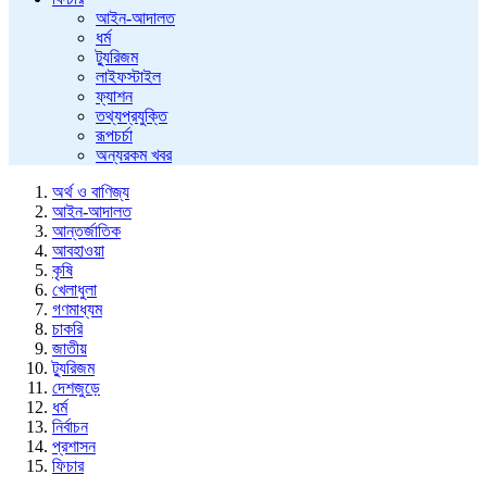
আইন-আদালত
ধর্ম
ট্যুরিজম
লাইফস্টাইল
ফ্যাশন
তথ্যপ্রযুক্তি
রূপচর্চা
অন্যরকম খবর
অর্থ ও বাণিজ্য
আইন-আদালত
আন্তর্জাতিক
আবহাওয়া
কৃষি
খেলাধুলা
গণমাধ্যম
চাকরি
জাতীয়
ট্যুরিজম
দেশজুড়ে
ধর্ম
নির্বাচন
প্রশাসন
ফিচার