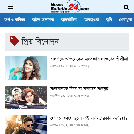
অর্থ ও বাণিজ্য
আইন-আদালত
আন্তর্জাতিক
আবহাওয়া
কৃষি
খেলাধুলা
প্রিয় বিনোদন
বলিউডে অভিষেকের অপেক্ষায় দক্ষিণের শ্রীলীলা
সেপ্টেম্বর ২৮, ২০২৪ ৬:০৮ অপরাহ্ণ
সালমানকে নিয়ে যা বললেন শাবনূর
সেপ্টেম্বর ১৯, ২০২৪ ৭:২৫ অপরাহ্ণ
যেভাবে ধ্বংস হলো এই বলি-তারকার ক্যারিয়ার
সেপ্টেম্বর ১৯, ২০২৪ ১:৩৪ অপরাহ্ণ