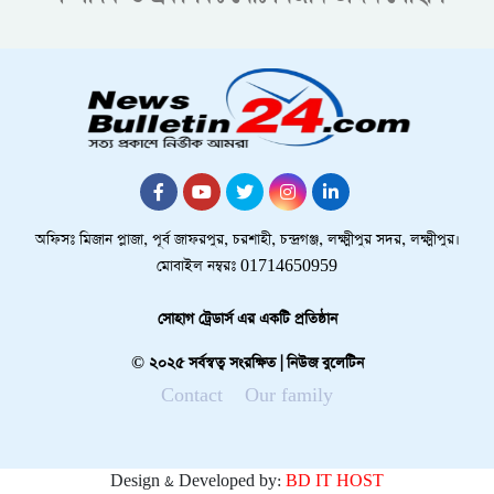
অফিসঃ মিজান প্লাজা, পূর্ব জাফরপুর, চরশাহী, চন্দ্রগঞ্জ, লক্ষ্মীপুর সদর, লক্ষ্মীপুর।
মোবাইল নম্বরঃ 01714650959
সোহাগ ট্রেডার্স এর একটি প্রতিষ্ঠান
© ২০২৫ সর্বস্বত্ব সংরক্ষিত | নিউজ বুলেটিন
Contact
Our family
Design & Developed by:
BD IT HOST