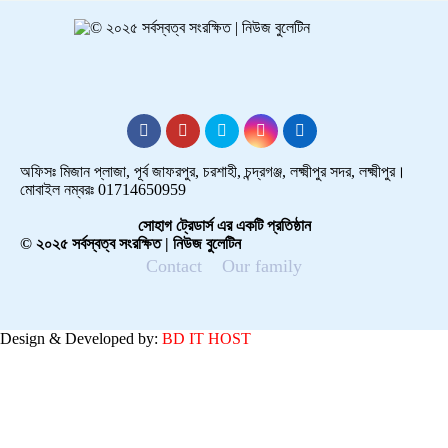
অফিসঃ মিজান প্লাজা, পূর্ব জাফরপুর, চরশাহী, চন্দ্রগঞ্জ, লক্ষ্মীপুর সদর, লক্ষ্মীপুর।
মোবাইল নম্বরঃ 01714650959
সোহাগ ট্রেডার্স এর একটি প্রতিষ্ঠান
© ২০২৫ সর্বস্বত্ব সংরক্ষিত | নিউজ বুলেটিন
Contact
Our family
Design & Developed by:
BD IT HOST