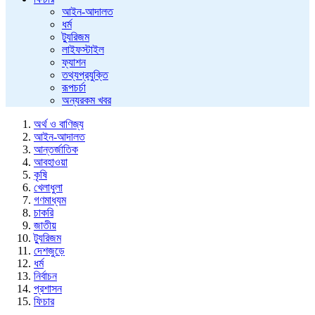
আইন-আদালত
ধর্ম
ট্যুরিজম
লাইফস্টাইল
ফ্যাশন
তথ্যপ্রযুক্তি
রূপচর্চা
অন্যরকম খবর
অর্থ ও বাণিজ্য
আইন-আদালত
আন্তর্জাতিক
আবহাওয়া
কৃষি
খেলাধুলা
গণমাধ্যম
চাকরি
জাতীয়
ট্যুরিজম
দেশজুড়ে
ধর্ম
নির্বাচন
প্রশাসন
ফিচার