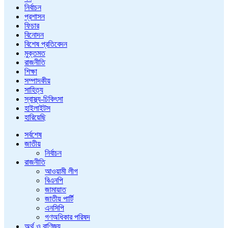
নির্বাচন
প্রশাসন
ফিচার
বিনোদন
বিশেষ প্রতিবেদন
মুক্তমত
রাজনীতি
শিক্ষা
সম্পাদকীয়
সাহিত্য
স্বাস্থ্য-চিকিৎসা
হাইলাইটস
হারিয়েছি
সর্বশেষ
জাতীয়
নির্বাচন
রাজনীতি
আওয়ামী লীগ
বিএনপি
জামায়াত
জাতীয় পার্টি
এনসিপি
গণঅধিকার পরিষদ
অর্থ ও বাণিজ্য