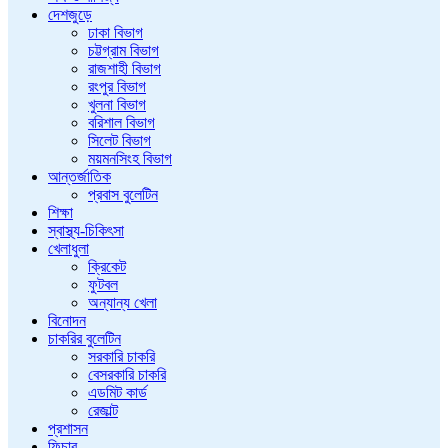
দেশজুড়ে
ঢাকা বিভাগ
চট্টগ্রাম বিভাগ
রাজশাহী বিভাগ
রংপুর বিভাগ
খুলনা বিভাগ
বরিশাল বিভাগ
সিলেট বিভাগ
ময়মনসিংহ বিভাগ
আন্তর্জাতিক
প্রবাস বুলেটিন
শিক্ষা
স্বাস্থ্য-চিকিৎসা
খেলাধুলা
ক্রিকেট
ফুটবল
অন্যান্য খেলা
বিনোদন
চাকরির বুলেটিন
সরকারি চাকরি
বেসরকারি চাকরি
এডমিট কার্ড
রেজাল্ট
প্রশাসন
ফিচার