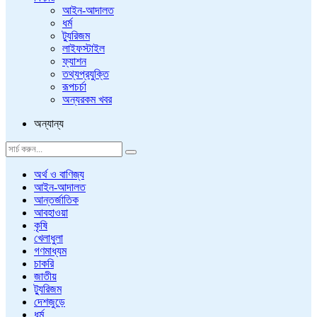
আইন-আদালত
ধর্ম
ট্যুরিজম
লাইফস্টাইল
ফ্যাশন
তথ্যপ্রযুক্তি
রূপচর্চা
অন্যরকম খবর
অন্যান্য
অর্থ ও বাণিজ্য
আইন-আদালত
আন্তর্জাতিক
আবহাওয়া
কৃষি
খেলাধুলা
গণমাধ্যম
চাকরি
জাতীয়
ট্যুরিজম
দেশজুড়ে
ধর্ম