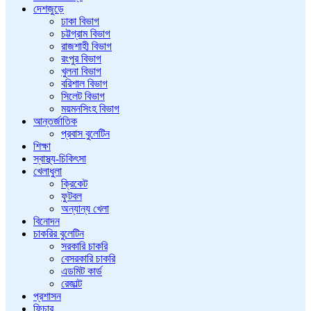
দেশজুড়ে
ঢাকা বিভাগ
চট্টগ্রাম বিভাগ
রাজশাহী বিভাগ
রংপুর বিভাগ
খুলনা বিভাগ
বরিশাল বিভাগ
সিলেট বিভাগ
ময়মনসিংহ বিভাগ
আন্তর্জাতিক
প্রবাস বুলেটিন
শিক্ষা
স্বাস্থ্য-চিকিৎসা
খেলাধুলা
ক্রিকেট
ফুটবল
অন্যান্য খেলা
বিনোদন
চাকরির বুলেটিন
সরকারি চাকরি
বেসরকারি চাকরি
এডমিট কার্ড
রেজাল্ট
প্রশাসন
ফিচার