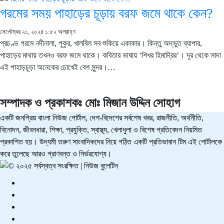
গরমের সময় পাহাড়ের চূড়ায় বরফ জমে থাকে কেন?
সেপ্টেম্বর ২১, ২০২৪ ১:৫২ অপরাহ্ণ
প্রচণ্ড গরমে নদীনালা, পুকুর, খালবিল সব শুকিয়ে একাকার। কিন্তু অদ্ভুত ব্যাপার,
পাহাড়ের মাথায় তখনও বরফ জমে থাকে। কবিতার ভাষায় ‘শিখর হিমাদ্রির’। দূর থেকে সাদা
এই পাহাড়চূড়া অনেকের চোখেই বেশ সুন্দর।…
সম্পাদক ও প্রকাশকঃ
মোঃ মিজান উদ্দিন সোহাগ
একটি জনপ্রিয় বাংলা নিউজ পোর্টাল, দেশ-বিদেশের সর্বশেষ খবর, রাজনীতি, অর্থনীতি,
বিনোদন, জীবনধারা, শিক্ষা, প্রযুক্তি, স্বাস্থ্য, খেলাধুলা ও বিশেষ প্রতিবেদন নিয়মিত
প্রকাশিত হয়। উদ্যমী তরুণ সাংবাদিকদের নিয়ে গঠিত একটি প্রতিভাবান টিম এই পোর্টালকে
করে তুলেছে আরও প্রাণবন্ত ও নির্ভরযোগ্য।