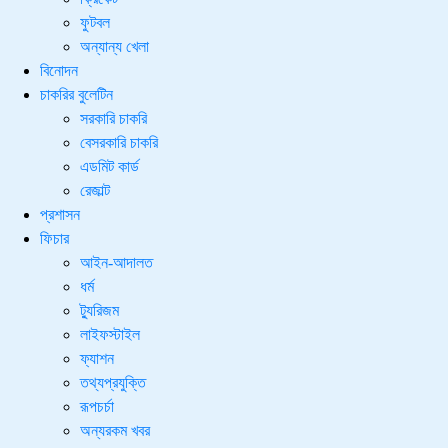
ফুটবল
অন্যান্য খেলা
বিনোদন
চাকরির বুলেটিন
সরকারি চাকরি
বেসরকারি চাকরি
এডমিট কার্ড
রেজাল্ট
প্রশাসন
ফিচার
আইন-আদালত
ধর্ম
ট্যুরিজম
লাইফস্টাইল
ফ্যাশন
তথ্যপ্রযুক্তি
রূপচর্চা
অন্যরকম খবর