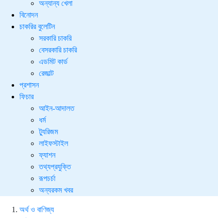
অন্যান্য খেলা
বিনোদন
চাকরির বুলেটিন
সরকারি চাকরি
বেসরকারি চাকরি
এডমিট কার্ড
রেজাল্ট
প্রশাসন
ফিচার
আইন-আদালত
ধর্ম
ট্যুরিজম
লাইফস্টাইল
ফ্যাশন
তথ্যপ্রযুক্তি
রূপচর্চা
অন্যরকম খবর
অর্থ ও বাণিজ্য