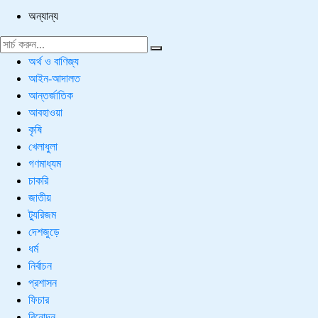
অন্যান্য
অর্থ ও বাণিজ্য
আইন-আদালত
আন্তর্জাতিক
আবহাওয়া
কৃষি
খেলাধুলা
গণমাধ্যম
চাকরি
জাতীয়
ট্যুরিজম
দেশজুড়ে
ধর্ম
নির্বাচন
প্রশাসন
ফিচার
বিনোদন