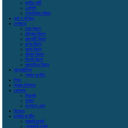
জাতীয় পার্টি
এনসিপি
গণঅধিকার পরিষদ
অর্থ ও বাণিজ্য
দেশজুড়ে
ঢাকা বিভাগ
চট্টগ্রাম বিভাগ
রাজশাহী বিভাগ
রংপুর বিভাগ
খুলনা বিভাগ
বরিশাল বিভাগ
সিলেট বিভাগ
ময়মনসিংহ বিভাগ
আন্তর্জাতিক
প্রবাস বুলেটিন
শিক্ষা
স্বাস্থ্য-চিকিৎসা
খেলাধুলা
ক্রিকেট
ফুটবল
অন্যান্য খেলা
বিনোদন
চাকরির বুলেটিন
সরকারি চাকরি
বেসরকারি চাকরি