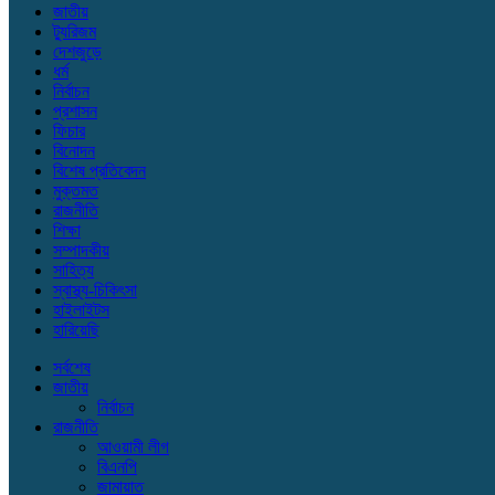
জাতীয়
ট্যুরিজম
দেশজুড়ে
ধর্ম
নির্বাচন
প্রশাসন
ফিচার
বিনোদন
বিশেষ প্রতিবেদন
মুক্তমত
রাজনীতি
শিক্ষা
সম্পাদকীয়
সাহিত্য
স্বাস্থ্য-চিকিৎসা
হাইলাইটস
হারিয়েছি
সর্বশেষ
জাতীয়
নির্বাচন
রাজনীতি
আওয়ামী লীগ
বিএনপি
জামায়াত