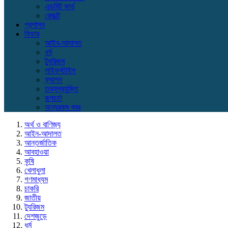
এডমিট কার্ড
রেজাল্ট
প্রশাসন
ফিচার
আইন-আদালত
ধর্ম
ট্যুরিজম
লাইফস্টাইল
ফ্যাশন
তথ্যপ্রযুক্তি
রূপচর্চা
অন্যরকম খবর
অর্থ ও বাণিজ্য
আইন-আদালত
আন্তর্জাতিক
আবহাওয়া
কৃষি
খেলাধুলা
গণমাধ্যম
চাকরি
জাতীয়
ট্যুরিজম
দেশজুড়ে
ধর্ম