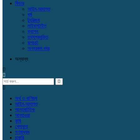
ফিচার
আইন-আদালত
ধর্ম
ট্যুরিজম
লাইফস্টাইল
ফ্যাশন
তথ্যপ্রযুক্তি
রূপচর্চা
অন্যরকম খবর
অন্যান্য
অর্থ ও বাণিজ্য
আইন-আদালত
আন্তর্জাতিক
আবহাওয়া
কৃষি
খেলাধুলা
গণমাধ্যম
চাকরি