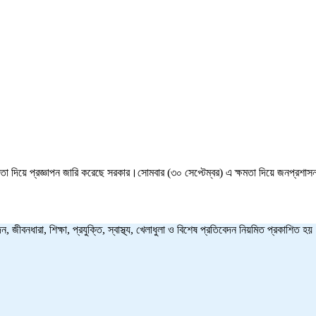
েটের ক্ষমতা দিয়ে প্রজ্ঞাপন জারি করেছে সরকার।সোমবার (৩০ সেপ্টেম্বর) এ ক্ষমতা দিয়ে জনপ্
ন, জীবনধারা, শিক্ষা, প্রযুক্তি, স্বাস্থ্য, খেলাধুলা ও বিশেষ প্রতিবেদন নিয়মিত প্রকাশি