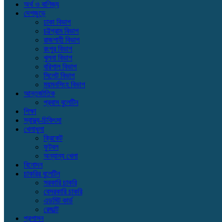
অর্থ ও বাণিজ্য
দেশজুড়ে
ঢাকা বিভাগ
চট্টগ্রাম বিভাগ
রাজশাহী বিভাগ
রংপুর বিভাগ
খুলনা বিভাগ
বরিশাল বিভাগ
সিলেট বিভাগ
ময়মনসিংহ বিভাগ
আন্তর্জাতিক
প্রবাস বুলেটিন
শিক্ষা
স্বাস্থ্য-চিকিৎসা
খেলাধুলা
ক্রিকেট
ফুটবল
অন্যান্য খেলা
বিনোদন
চাকরির বুলেটিন
সরকারি চাকরি
বেসরকারি চাকরি
এডমিট কার্ড
রেজাল্ট
প্রশাসন