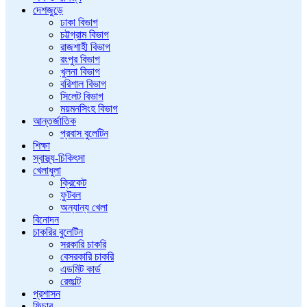
দেশজুড়ে
ঢাকা বিভাগ
চট্টগ্রাম বিভাগ
রাজশাহী বিভাগ
রংপুর বিভাগ
খুলনা বিভাগ
বরিশাল বিভাগ
সিলেট বিভাগ
ময়মনসিংহ বিভাগ
আন্তর্জাতিক
প্রবাস বুলেটিন
শিক্ষা
স্বাস্থ্য-চিকিৎসা
খেলাধুলা
ক্রিকেট
ফুটবল
অন্যান্য খেলা
বিনোদন
চাকরির বুলেটিন
সরকারি চাকরি
বেসরকারি চাকরি
এডমিট কার্ড
রেজাল্ট
প্রশাসন
ফিচার