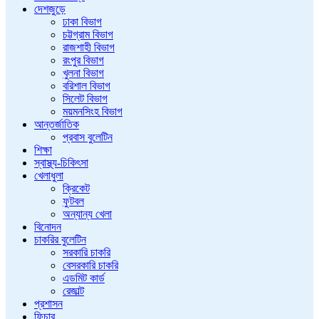
দেশজুড়ে
ঢাকা বিভাগ
চট্টগ্রাম বিভাগ
রাজশাহী বিভাগ
রংপুর বিভাগ
খুলনা বিভাগ
বরিশাল বিভাগ
সিলেট বিভাগ
ময়মনসিংহ বিভাগ
আন্তর্জাতিক
প্রবাস বুলেটিন
শিক্ষা
স্বাস্থ্য-চিকিৎসা
খেলাধুলা
ক্রিকেট
ফুটবল
অন্যান্য খেলা
বিনোদন
চাকরির বুলেটিন
সরকারি চাকরি
বেসরকারি চাকরি
এডমিট কার্ড
রেজাল্ট
প্রশাসন
ফিচার