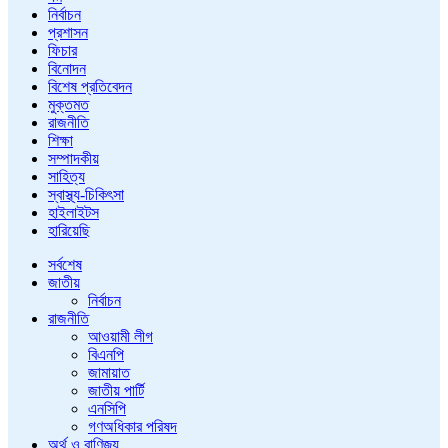
নির্বাচন
প্রশাসন
ফিচার
বিনোদন
বিশেষ প্রতিবেদন
মুক্তমত
রাজনীতি
শিক্ষা
সম্পাদকীয়
সাহিত্য
স্বাস্থ্য-চিকিৎসা
হাইলাইটস
হারিয়েছি
সর্বশেষ
জাতীয়
নির্বাচন
রাজনীতি
আওয়ামী লীগ
বিএনপি
জামায়াত
জাতীয় পার্টি
এনসিপি
গণঅধিকার পরিষদ
অর্থ ও বাণিজ্য