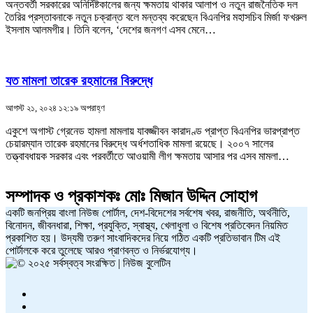
অন্তবর্তী সরকারের অনির্দিষ্টকালের জন্য ক্ষমতায় থাকার আলাপ ও নতুন রাজনৈতিক দল
তৈরির প্রস্তাবনাকে নতুন চক্রান্ত বলে মন্তব্য করেছেন বিএনপির মহাসচিব মির্জা ফখরুল
ইসলাম আলমগীর। তিনি বলেন, ‘দেশের জনগণ এসব মেনে…
যত মামলা তারেক রহমানের বিরুদ্ধে
আগস্ট ২১, ২০২৪ ১২:১৯ অপরাহ্ণ
একুশে অগাস্ট গ্রেনেড হামলা মামলায় যাবজ্জীবন কারাদণ্ড প্রাপ্ত বিএনপির ভারপ্রাপ্ত
চেয়ারম্যান তারেক রহমানের বিরুদ্ধে অর্ধশতাধিক মামলা রয়েছে। ২০০৭ সালের
তত্ত্বাবধায়ক সরকার এবং পরবর্তীতে আওয়ামী লীগ ক্ষমতায় আসার পর এসব মামলা…
সম্পাদক ও প্রকাশকঃ
মোঃ মিজান উদ্দিন সোহাগ
একটি জনপ্রিয় বাংলা নিউজ পোর্টাল, দেশ-বিদেশের সর্বশেষ খবর, রাজনীতি, অর্থনীতি,
বিনোদন, জীবনধারা, শিক্ষা, প্রযুক্তি, স্বাস্থ্য, খেলাধুলা ও বিশেষ প্রতিবেদন নিয়মিত
প্রকাশিত হয়। উদ্যমী তরুণ সাংবাদিকদের নিয়ে গঠিত একটি প্রতিভাবান টিম এই
পোর্টালকে করে তুলেছে আরও প্রাণবন্ত ও নির্ভরযোগ্য।