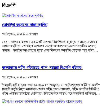
বিএনপি
জোবাইদা রহমানের সাজা স্থগিত
সেপ্টেম্বর ২৯, ২০২৪ ৯:১৮ অপরাহ্ণ
২০০৭ সালের কাফরুল থানার একটি মামলায় বিএনপির ভারপ্রাপ্ত চেয়ারম্যান তারেক
রহমানের স্ত্রী ডা. জোবাইদা রহমানকে দেওয়া আদালতের দণ্ডাদেশ স্থগিত করেছে
সরকার। স্বরাষ্ট্র মন্ত্রণালয়ের সুরক্ষা সেবা বিভাগের উপসচিব মোহাম্মদ আবু সাঈদ…
কক্সবাজারে শহীদ পরিবারের পাশে ‘আমরা বিএনপি পরিবার’
সেপ্টেম্বর ২২, ২০২৪ ৩:০১ অপরাহ্ণ
বৈষম্যবিরোধী ছাত্রজনতার ২০২৪-এর গণঅভ্যুত্থানে আইনশৃঙ্খলা বাহিনী ও আঃলীগ
সন্ত্রাসী কর্তৃক নিহত কক্সবাজার জেলার শহীদ নুরুল মোস্তফা, শহীদ তানভীর সিদ্দিকী ও
শহীদ ওয়াসিম আকরামের শোকাহত পরিবারের সঙ্গে সাক্ষাৎ করে সহমর্মিতা জানিয়েছে…