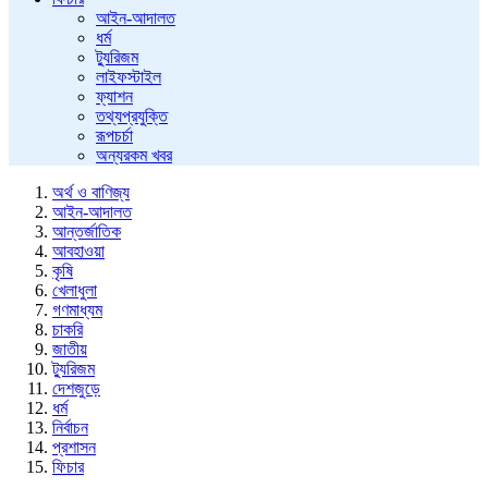
আইন-আদালত
ধর্ম
ট্যুরিজম
লাইফস্টাইল
ফ্যাশন
তথ্যপ্রযুক্তি
রূপচর্চা
অন্যরকম খবর
অর্থ ও বাণিজ্য
আইন-আদালত
আন্তর্জাতিক
আবহাওয়া
কৃষি
খেলাধুলা
গণমাধ্যম
চাকরি
জাতীয়
ট্যুরিজম
দেশজুড়ে
ধর্ম
নির্বাচন
প্রশাসন
ফিচার