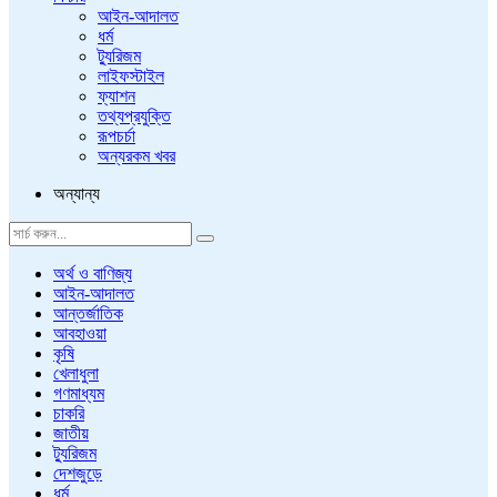
আইন-আদালত
ধর্ম
ট্যুরিজম
লাইফস্টাইল
ফ্যাশন
তথ্যপ্রযুক্তি
রূপচর্চা
অন্যরকম খবর
অন্যান্য
অর্থ ও বাণিজ্য
আইন-আদালত
আন্তর্জাতিক
আবহাওয়া
কৃষি
খেলাধুলা
গণমাধ্যম
চাকরি
জাতীয়
ট্যুরিজম
দেশজুড়ে
ধর্ম