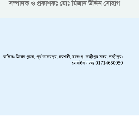
সম্পাদক ও প্রকাশকঃ
মোঃ মিজান উদ্দিন সোহাগ
অফিসঃ মিজান প্লাজা, পূর্ব জাফরপুর, চরশাহী, চন্দ্রগঞ্জ, লক্ষ্মীপুর সদর, লক্ষ্মীপুর।
মোবাইল নম্বরঃ 01714650959