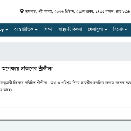
শুক্রবার
,
৭ই আগস্ট, ২০২৬ খ্রিস্টাব্দ
,
২৩শে শ্রাবণ, ১৪৩৩ বঙ্গাব্দ
,
রাত ৮:১৮
ড়ে
আন্তর্জাতিক
শিক্ষা
স্বাস্থ্য-চিকিৎসা
খেলাধুলা
বিনোদন
েক্ষায় দক্ষিণের শ্রীলীলা
 রাজকুমারী হিসেবে পরিচিত শ্রীলীলা। মেধা ও পরিশ্রম দিয়ে ভারতীয় চলচ্চিত্র জগতে কয়েক 
িত্র আছে।…