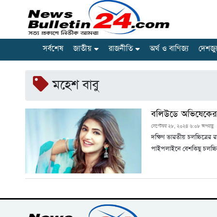
সর্বশেষ
জাতীয়
রাজনীতি
অর্থ ও বাণিজ্য
দেশজু
মহেশ বাবু
বলিউডে অভিষেকের অপ
সেপ্টেম্বর ২৮, ২০২৪ ৬:০৮ অপরাহ্ণ
দক্ষিণ ভারতীয় চলচ্চিত্রের
পাইপলাইনে বেশকিছু চলচ্চ