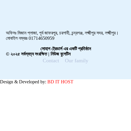
অফিসঃ মিজান প্লাজা, পূর্ব জাফরপুর, চরশাহী, চন্দ্রগঞ্জ, লক্ষ্মীপুর সদর, লক্ষ্মীপুর।
মোবাইল নম্বরঃ 01714650959
সোহাগ ট্রেডার্স এর একটি প্রতিষ্ঠান
© ২০২৫ সর্বস্বত্ব সংরক্ষিত | নিউজ বুলেটিন
Contact
Our family
Design & Developed by:
BD IT HOST