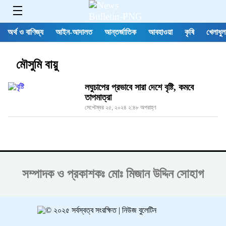
অর্থ ও বাণিজ্য
আইন-আদালত
আন্তর্জাতিক
আবহাওয়া
কৃষি
খেলাধুল
মৌসুমি বায়ু
লঘুচাপের প্রভাবে সারা দেশে বৃষ্টি, কমবে
তাপমাত্রা
সেপ্টেম্বর ২৫, ২০২৪ ২:৪৮ অপরাহ্ণ
সম্পাদক ও প্রকাশকঃ
মোঃ মিজান উদ্দিন সোহাগ