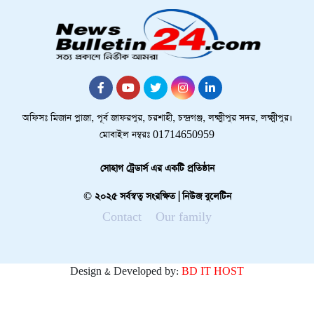
অফিসঃ মিজান প্লাজা, পূর্ব জাফরপুর, চরশাহী, চন্দ্রগঞ্জ, লক্ষ্মীপুর সদর, লক্ষ্মীপুর।
মোবাইল নম্বরঃ 01714650959
সোহাগ ট্রেডার্স এর একটি প্রতিষ্ঠান
© ২০২৫ সর্বস্বত্ব সংরক্ষিত | নিউজ বুলেটিন
Contact
Our family
Design & Developed by:
BD IT HOST