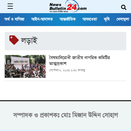
অর্থ ও বাণিজ্য
আইন-আদালত
আন্তর্জাতিক
আবহাওয়া
কৃষি
খেলাধুলা
লড়াই
বৈষম্যবিরোধী জাতীয় নাগরিক কমিটির
আত্মপ্রকাশ
সেপ্টেম্বর ৮, ২০২৪ ৬:৫৮ অপরাহ্ণ
সম্পাদক ও প্রকাশকঃ
মোঃ মিজান উদ্দিন সোহাগ