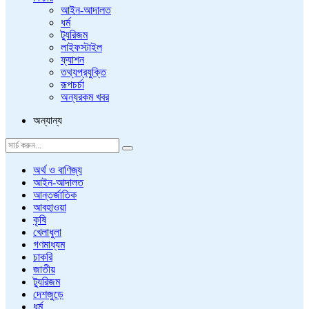
আইন-আদালত
ধর্ম
ট্যুরিজম
লাইফস্টাইল
ফ্যাশন
তথ্যপ্রযুক্তি
রূপচর্চা
অন্যরকম খবর
অন্যান্য
অর্থ ও বাণিজ্য
আইন-আদালত
আন্তর্জাতিক
আবহাওয়া
কৃষি
খেলাধুলা
গণমাধ্যম
চাকরি
জাতীয়
ট্যুরিজম
দেশজুড়ে
ধর্ম