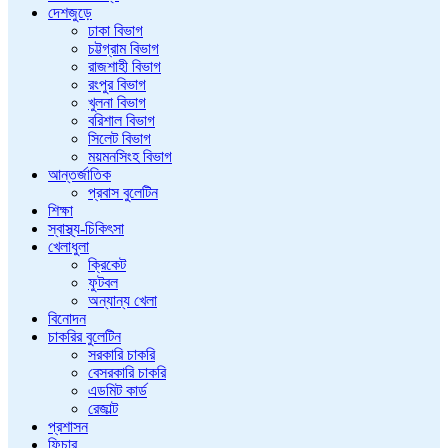
দেশজুড়ে
ঢাকা বিভাগ
চট্টগ্রাম বিভাগ
রাজশাহী বিভাগ
রংপুর বিভাগ
খুলনা বিভাগ
বরিশাল বিভাগ
সিলেট বিভাগ
ময়মনসিংহ বিভাগ
আন্তর্জাতিক
প্রবাস বুলেটিন
শিক্ষা
স্বাস্থ্য-চিকিৎসা
খেলাধুলা
ক্রিকেট
ফুটবল
অন্যান্য খেলা
বিনোদন
চাকরির বুলেটিন
সরকারি চাকরি
বেসরকারি চাকরি
এডমিট কার্ড
রেজাল্ট
প্রশাসন
ফিচার