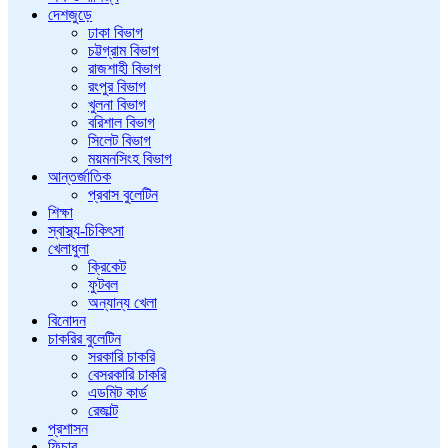
দেশজুড়ে
ঢাকা বিভাগ
চট্টগ্রাম বিভাগ
রাজশাহী বিভাগ
রংপুর বিভাগ
খুলনা বিভাগ
বরিশাল বিভাগ
সিলেট বিভাগ
ময়মনসিংহ বিভাগ
আন্তর্জাতিক
প্রবাস বুলেটিন
শিক্ষা
স্বাস্থ্য-চিকিৎসা
খেলাধুলা
ক্রিকেট
ফুটবল
অন্যান্য খেলা
বিনোদন
চাকরির বুলেটিন
সরকারি চাকরি
বেসরকারি চাকরি
এডমিট কার্ড
রেজাল্ট
প্রশাসন
ফিচার