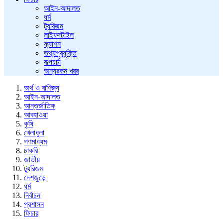
আইন-আদালত
ধর্ম
ট্যুরিজম
লাইফস্টাইল
ফ্যাশন
তথ্যপ্রযুক্তি
রূপচর্চা
অন্যরকম খবর
অর্থ ও বাণিজ্য
আইন-আদালত
আন্তর্জাতিক
আবহাওয়া
কৃষি
খেলাধুলা
গণমাধ্যম
চাকরি
জাতীয়
ট্যুরিজম
দেশজুড়ে
ধর্ম
নির্বাচন
প্রশাসন
ফিচার