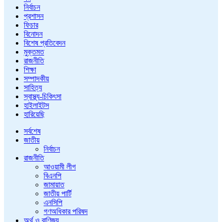
নির্বাচন
প্রশাসন
ফিচার
বিনোদন
বিশেষ প্রতিবেদন
মুক্তমত
রাজনীতি
শিক্ষা
সম্পাদকীয়
সাহিত্য
স্বাস্থ্য-চিকিৎসা
হাইলাইটস
হারিয়েছি
সর্বশেষ
জাতীয়
নির্বাচন
রাজনীতি
আওয়ামী লীগ
বিএনপি
জামায়াত
জাতীয় পার্টি
এনসিপি
গণঅধিকার পরিষদ
অর্থ ও বাণিজ্য