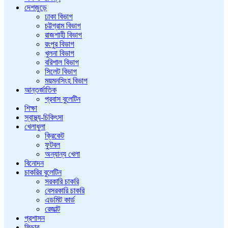
দেশজুড়ে
ঢাকা বিভাগ
চট্টগ্রাম বিভাগ
রাজশাহী বিভাগ
রংপুর বিভাগ
খুলনা বিভাগ
বরিশাল বিভাগ
সিলেট বিভাগ
ময়মনসিংহ বিভাগ
আন্তর্জাতিক
প্রবাস বুলেটিন
শিক্ষা
স্বাস্থ্য-চিকিৎসা
খেলাধুলা
ক্রিকেট
ফুটবল
অন্যান্য খেলা
বিনোদন
চাকরির বুলেটিন
সরকারি চাকরি
বেসরকারি চাকরি
এডমিট কার্ড
রেজাল্ট
প্রশাসন
ফিচার