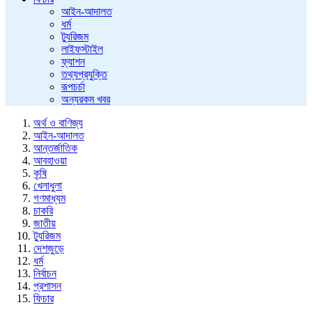
আইন-আদালত
ধর্ম
ট্যুরিজম
লাইফস্টাইল
ফ্যাশন
তথ্যপ্রযুক্তি
রূপচর্চা
অন্যরকম খবর
অর্থ ও বাণিজ্য
আইন-আদালত
আন্তর্জাতিক
আবহাওয়া
কৃষি
খেলাধুলা
গণমাধ্যম
চাকরি
জাতীয়
ট্যুরিজম
দেশজুড়ে
ধর্ম
নির্বাচন
প্রশাসন
ফিচার