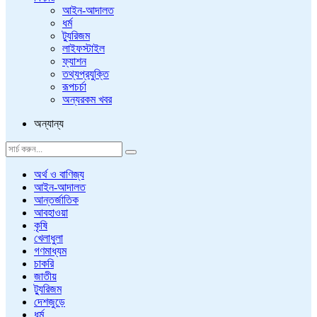
আইন-আদালত
ধর্ম
ট্যুরিজম
লাইফস্টাইল
ফ্যাশন
তথ্যপ্রযুক্তি
রূপচর্চা
অন্যরকম খবর
অন্যান্য
অর্থ ও বাণিজ্য
আইন-আদালত
আন্তর্জাতিক
আবহাওয়া
কৃষি
খেলাধুলা
গণমাধ্যম
চাকরি
জাতীয়
ট্যুরিজম
দেশজুড়ে
ধর্ম