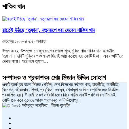
শাকিব খান
রাতেই উঠছে ‘তুফান’, নতুনরূপে ধরা দেবেন শাকিব খান
সেপ্টেম্বর ১৮, ২০২৪ ৬:৫০ অপরাহ্ণ
ঈদুল আযহা উপলক্ষে ১৭ জুন দেশের প্রেক্ষাগৃহে মুক্তি পায় শাকিব খান অভিনীত
'তুফান'। ছবিটি মুক্তির প্রথম দশ দিনেই আয় করেছে ২৫ কোটি টাকা। এবার ওটিটিতে
দেখার পালা। ঘরে বসে তুফান…
সম্পাদক ও প্রকাশকঃ
মোঃ মিজান উদ্দিন সোহাগ
একটি জনপ্রিয় বাংলা নিউজ পোর্টাল, দেশ-বিদেশের সর্বশেষ খবর, রাজনীতি, অর্থনীতি,
বিনোদন, জীবনধারা, শিক্ষা, প্রযুক্তি, স্বাস্থ্য, খেলাধুলা ও বিশেষ প্রতিবেদন নিয়মিত
প্রকাশিত হয়। উদ্যমী তরুণ সাংবাদিকদের নিয়ে গঠিত একটি প্রতিভাবান টিম এই
পোর্টালকে করে তুলেছে আরও প্রাণবন্ত ও নির্ভরযোগ্য।