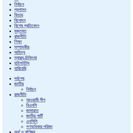
নির্বাচন
প্রশাসন
ফিচার
বিনোদন
বিশেষ প্রতিবেদন
মুক্তমত
রাজনীতি
শিক্ষা
সম্পাদকীয়
সাহিত্য
স্বাস্থ্য-চিকিৎসা
হাইলাইটস
হারিয়েছি
সর্বশেষ
জাতীয়
নির্বাচন
রাজনীতি
আওয়ামী লীগ
বিএনপি
জামায়াত
জাতীয় পার্টি
এনসিপি
গণঅধিকার পরিষদ
অর্থ ও বাণিজ্য