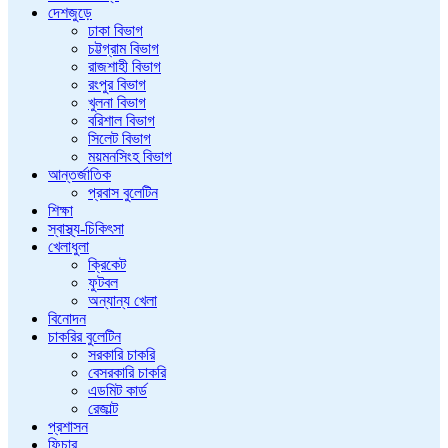
দেশজুড়ে
ঢাকা বিভাগ
চট্টগ্রাম বিভাগ
রাজশাহী বিভাগ
রংপুর বিভাগ
খুলনা বিভাগ
বরিশাল বিভাগ
সিলেট বিভাগ
ময়মনসিংহ বিভাগ
আন্তর্জাতিক
প্রবাস বুলেটিন
শিক্ষা
স্বাস্থ্য-চিকিৎসা
খেলাধুলা
ক্রিকেট
ফুটবল
অন্যান্য খেলা
বিনোদন
চাকরির বুলেটিন
সরকারি চাকরি
বেসরকারি চাকরি
এডমিট কার্ড
রেজাল্ট
প্রশাসন
ফিচার