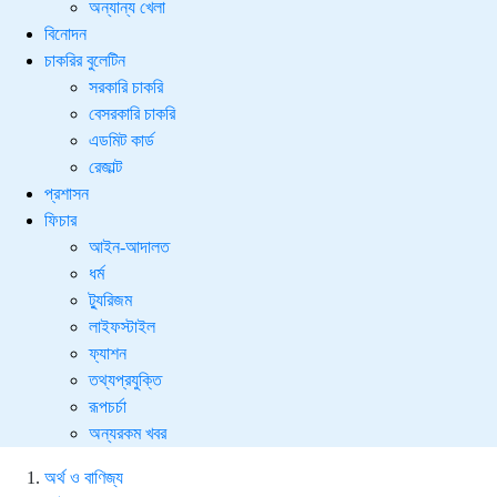
অন্যান্য খেলা
বিনোদন
চাকরির বুলেটিন
সরকারি চাকরি
বেসরকারি চাকরি
এডমিট কার্ড
রেজাল্ট
প্রশাসন
ফিচার
আইন-আদালত
ধর্ম
ট্যুরিজম
লাইফস্টাইল
ফ্যাশন
তথ্যপ্রযুক্তি
রূপচর্চা
অন্যরকম খবর
অর্থ ও বাণিজ্য