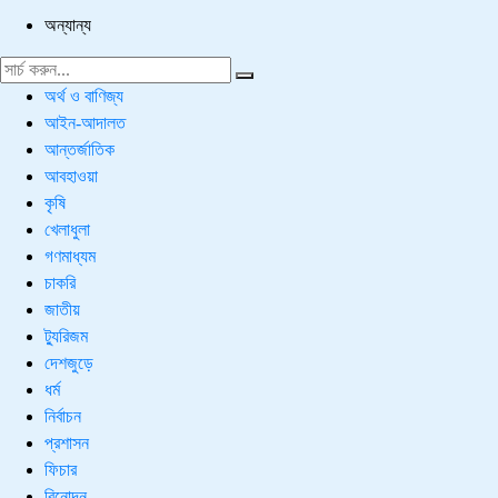
অন্যান্য
অর্থ ও বাণিজ্য
আইন-আদালত
আন্তর্জাতিক
আবহাওয়া
কৃষি
খেলাধুলা
গণমাধ্যম
চাকরি
জাতীয়
ট্যুরিজম
দেশজুড়ে
ধর্ম
নির্বাচন
প্রশাসন
ফিচার
বিনোদন