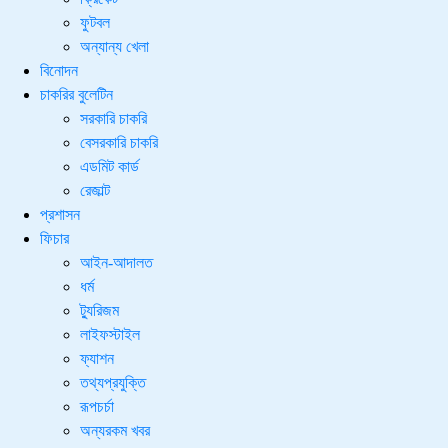
ফুটবল
অন্যান্য খেলা
বিনোদন
চাকরির বুলেটিন
সরকারি চাকরি
বেসরকারি চাকরি
এডমিট কার্ড
রেজাল্ট
প্রশাসন
ফিচার
আইন-আদালত
ধর্ম
ট্যুরিজম
লাইফস্টাইল
ফ্যাশন
তথ্যপ্রযুক্তি
রূপচর্চা
অন্যরকম খবর