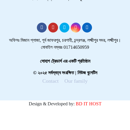
অফিসঃ মিজান প্লাজা, পূর্ব জাফরপুর, চরশাহী, চন্দ্রগঞ্জ, লক্ষ্মীপুর সদর, লক্ষ্মীপুর।
মোবাইল নম্বরঃ 01714650959
সোহাগ ট্রেডার্স এর একটি প্রতিষ্ঠান
© ২০২৫ সর্বস্বত্ব সংরক্ষিত | নিউজ বুলেটিন
Contact
Our family
Design & Developed by:
BD IT HOST