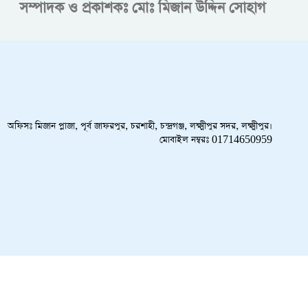
সম্পাদক ও প্রকাশকঃ
মোঃ মিজান উদ্দিন সোহাগ
অফিসঃ মিজান প্লাজা, পূর্ব জাফরপুর, চরশাহী, চন্দ্রগঞ্জ, লক্ষ্মীপুর সদর, লক্ষ্মীপুর।
মোবাইল নম্বরঃ 01714650959