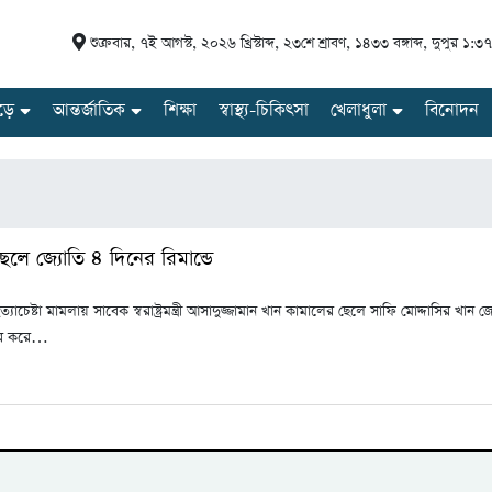
শুক্রবার
,
৭ই আগস্ট, ২০২৬ খ্রিস্টাব্দ
,
২৩শে শ্রাবণ, ১৪৩৩ বঙ্গাব্দ
,
দুপুর ১:৩৭
ড়ে
আন্তর্জাতিক
শিক্ষা
স্বাস্থ্য-চিকিৎসা
খেলাধুলা
বিনোদন
রীর ছেলে জ্যোতি ৪ দিনের রিমান্ডে
যাচেষ্টা মামলায় সাবেক স্বরাষ্ট্রমন্ত্রী আসাদুজ্জামান খান কামালের ছেলে সাফি মোদ্দাসির খা
ির করে…