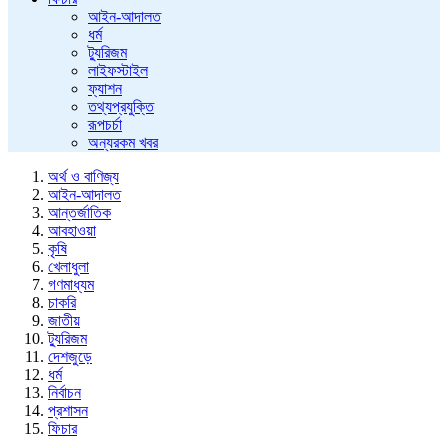
আইন-আদালত
ধর্ম
ট্যুরিজম
লাইফস্টাইল
ফ্যাশন
তথ্যপ্রযুক্তি
রূপচর্চা
অন্যরকম খবর
অর্থ ও বাণিজ্য
আইন-আদালত
আন্তর্জাতিক
আবহাওয়া
কৃষি
খেলাধুলা
গণমাধ্যম
চাকরি
জাতীয়
ট্যুরিজম
দেশজুড়ে
ধর্ম
নির্বাচন
প্রশাসন
ফিচার