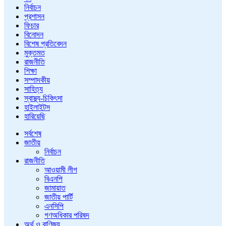
নির্বাচন
প্রশাসন
ফিচার
বিনোদন
বিশেষ প্রতিবেদন
মুক্তমত
রাজনীতি
শিক্ষা
সম্পাদকীয়
সাহিত্য
স্বাস্থ্য-চিকিৎসা
হাইলাইটস
হারিয়েছি
সর্বশেষ
জাতীয়
নির্বাচন
রাজনীতি
আওয়ামী লীগ
বিএনপি
জামায়াত
জাতীয় পার্টি
এনসিপি
গণঅধিকার পরিষদ
অর্থ ও বাণিজ্য