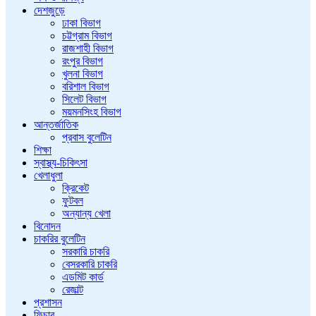
দেশজুড়ে
ঢাকা বিভাগ
চট্টগ্রাম বিভাগ
রাজশাহী বিভাগ
রংপুর বিভাগ
খুলনা বিভাগ
বরিশাল বিভাগ
সিলেট বিভাগ
ময়মনসিংহ বিভাগ
আন্তর্জাতিক
প্রবাস বুলেটিন
শিক্ষা
স্বাস্থ্য-চিকিৎসা
খেলাধুলা
ক্রিকেট
ফুটবল
অন্যান্য খেলা
বিনোদন
চাকরির বুলেটিন
সরকারি চাকরি
বেসরকারি চাকরি
এডমিট কার্ড
রেজাল্ট
প্রশাসন
ফিচার