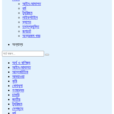
আইন-আদালত
ধর্ম
ট্যুরিজম
লাইফস্টাইল
ফ্যাশন
তথ্যপ্রযুক্তি
রূপচর্চা
অন্যরকম খবর
অন্যান্য
অর্থ ও বাণিজ্য
আইন-আদালত
আন্তর্জাতিক
আবহাওয়া
কৃষি
খেলাধুলা
গণমাধ্যম
চাকরি
জাতীয়
ট্যুরিজম
দেশজুড়ে
ধর্ম