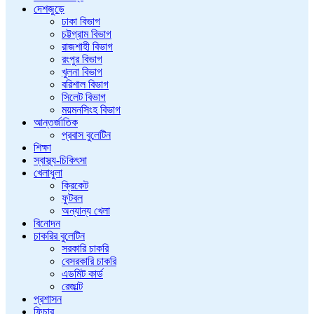
দেশজুড়ে
ঢাকা বিভাগ
চট্টগ্রাম বিভাগ
রাজশাহী বিভাগ
রংপুর বিভাগ
খুলনা বিভাগ
বরিশাল বিভাগ
সিলেট বিভাগ
ময়মনসিংহ বিভাগ
আন্তর্জাতিক
প্রবাস বুলেটিন
শিক্ষা
স্বাস্থ্য-চিকিৎসা
খেলাধুলা
ক্রিকেট
ফুটবল
অন্যান্য খেলা
বিনোদন
চাকরির বুলেটিন
সরকারি চাকরি
বেসরকারি চাকরি
এডমিট কার্ড
রেজাল্ট
প্রশাসন
ফিচার