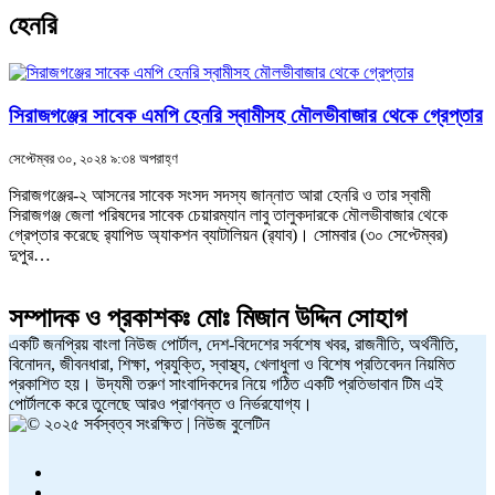
হেনরি
সিরাজগঞ্জের সাবেক এমপি হেনরি স্বামীসহ মৌলভীবাজার থেকে গ্রেপ্তার
সেপ্টেম্বর ৩০, ২০২৪ ৯:৩৪ অপরাহ্ণ
সিরাজগঞ্জের-২ আসনের সাবেক সংসদ সদস্য জান্নাত আরা হেনরি ও তার স্বামী
সিরাজগঞ্জ জেলা পরিষদের সাবেক চেয়ারম্যান লাবু তালুকদারকে মৌলভীবাজার থেকে
গ্রেপ্তার করেছে র‌্যাপিড অ্যাকশন ব্যাটালিয়ন (র‍্যাব)। সোমবার (৩০ সেপ্টেম্বর)
দুপুর…
সম্পাদক ও প্রকাশকঃ
মোঃ মিজান উদ্দিন সোহাগ
একটি জনপ্রিয় বাংলা নিউজ পোর্টাল, দেশ-বিদেশের সর্বশেষ খবর, রাজনীতি, অর্থনীতি,
বিনোদন, জীবনধারা, শিক্ষা, প্রযুক্তি, স্বাস্থ্য, খেলাধুলা ও বিশেষ প্রতিবেদন নিয়মিত
প্রকাশিত হয়। উদ্যমী তরুণ সাংবাদিকদের নিয়ে গঠিত একটি প্রতিভাবান টিম এই
পোর্টালকে করে তুলেছে আরও প্রাণবন্ত ও নির্ভরযোগ্য।