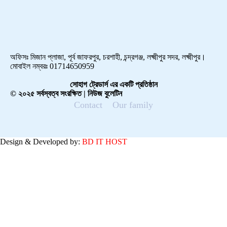
অফিসঃ মিজান প্লাজা, পূর্ব জাফরপুর, চরশাহী, চন্দ্রগঞ্জ, লক্ষ্মীপুর সদর, লক্ষ্মীপুর।
মোবাইল নম্বরঃ 01714650959
সোহাগ ট্রেডার্স এর একটি প্রতিষ্ঠান
© ২০২৫ সর্বস্বত্ব সংরক্ষিত | নিউজ বুলেটিন
Contact
Our family
Design & Developed by:
BD IT HOST