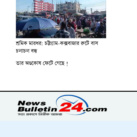
শ্রমিক মারধর: চট্টগ্রাম-কক্সবাজার রুটে বাস
চলাচল বন্ধ
তার অণ্ডকোষ ফেটে গেছে !