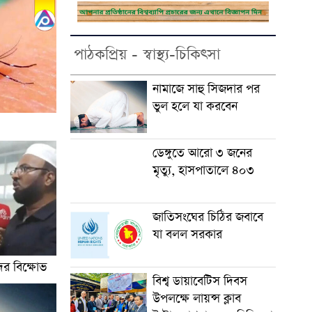
পাঠকপ্রিয় - স্বাস্থ্য-চিকিৎসা
নামাজে সাহু সিজদার পর
ভুল হলে যা করবেন
ডেঙ্গুতে আরো ৩ জনের
মৃত্যু, হাসপাতালে ৪০৩
জাতিসংঘের চিঠির জবাবে
যা বলল সরকার
দের বিক্ষোভ
বিশ্ব ডায়াবেটিস দিবস
উপলক্ষে লায়ন্স ক্লাব