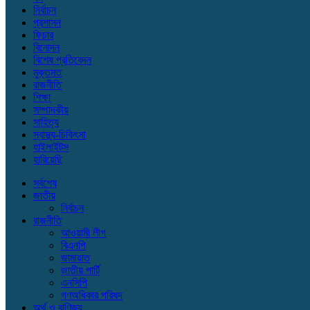
নির্বাচন
প্রশাসন
ফিচার
বিনোদন
বিশেষ প্রতিবেদন
মুক্তমত
রাজনীতি
শিক্ষা
সম্পাদকীয়
সাহিত্য
স্বাস্থ্য-চিকিৎসা
হাইলাইটস
হারিয়েছি
সর্বশেষ
জাতীয়
নির্বাচন
রাজনীতি
আওয়ামী লীগ
বিএনপি
জামায়াত
জাতীয় পার্টি
এনসিপি
গণঅধিকার পরিষদ
অর্থ ও বাণিজ্য