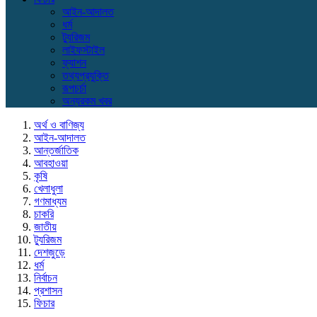
আইন-আদালত
ধর্ম
ট্যুরিজম
লাইফস্টাইল
ফ্যাশন
তথ্যপ্রযুক্তি
রূপচর্চা
অন্যরকম খবর
অর্থ ও বাণিজ্য
আইন-আদালত
আন্তর্জাতিক
আবহাওয়া
কৃষি
খেলাধুলা
গণমাধ্যম
চাকরি
জাতীয়
ট্যুরিজম
দেশজুড়ে
ধর্ম
নির্বাচন
প্রশাসন
ফিচার