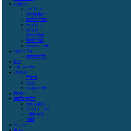
দেশজুড়ে
ঢাকা বিভাগ
চট্টগ্রাম বিভাগ
রাজশাহী বিভাগ
রংপুর বিভাগ
খুলনা বিভাগ
বরিশাল বিভাগ
সিলেট বিভাগ
ময়মনসিংহ বিভাগ
আন্তর্জাতিক
প্রবাস বুলেটিন
শিক্ষা
স্বাস্থ্য-চিকিৎসা
খেলাধুলা
ক্রিকেট
ফুটবল
অন্যান্য খেলা
বিনোদন
চাকরির বুলেটিন
সরকারি চাকরি
বেসরকারি চাকরি
এডমিট কার্ড
রেজাল্ট
প্রশাসন
ফিচার