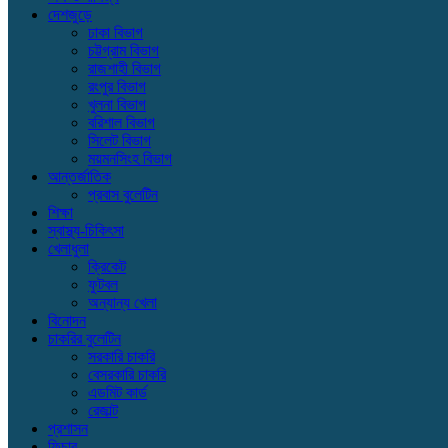
দেশজুড়ে
ঢাকা বিভাগ
চট্টগ্রাম বিভাগ
রাজশাহী বিভাগ
রংপুর বিভাগ
খুলনা বিভাগ
বরিশাল বিভাগ
সিলেট বিভাগ
ময়মনসিংহ বিভাগ
আন্তর্জাতিক
প্রবাস বুলেটিন
শিক্ষা
স্বাস্থ্য-চিকিৎসা
খেলাধুলা
ক্রিকেট
ফুটবল
অন্যান্য খেলা
বিনোদন
চাকরির বুলেটিন
সরকারি চাকরি
বেসরকারি চাকরি
এডমিট কার্ড
রেজাল্ট
প্রশাসন
ফিচার