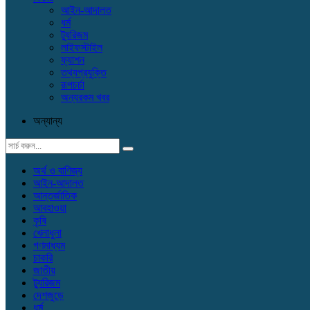
আইন-আদালত
ধর্ম
ট্যুরিজম
লাইফস্টাইল
ফ্যাশন
তথ্যপ্রযুক্তি
রূপচর্চা
অন্যরকম খবর
অন্যান্য
অর্থ ও বাণিজ্য
আইন-আদালত
আন্তর্জাতিক
আবহাওয়া
কৃষি
খেলাধুলা
গণমাধ্যম
চাকরি
জাতীয়
ট্যুরিজম
দেশজুড়ে
ধর্ম