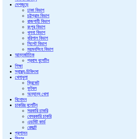
দেশজুড়ে
ঢাকা বিভাগ
চট্টগ্রাম বিভাগ
রাজশাহী বিভাগ
রংপুর বিভাগ
খুলনা বিভাগ
বরিশাল বিভাগ
সিলেট বিভাগ
ময়মনসিংহ বিভাগ
আন্তর্জাতিক
প্রবাস বুলেটিন
শিক্ষা
স্বাস্থ্য-চিকিৎসা
খেলাধুলা
ক্রিকেট
ফুটবল
অন্যান্য খেলা
বিনোদন
চাকরির বুলেটিন
সরকারি চাকরি
বেসরকারি চাকরি
এডমিট কার্ড
রেজাল্ট
প্রশাসন
ফিচার