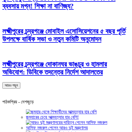
ব্যবসায় মগ্ন! শিক্ষা না বাণিজ্য?
লক্ষ্মীপুরের চন্দ্রগঞ্জে মোবাইল এসোসিয়েশনের ৫ বছর পূর্তি
উপলক্ষে বার্ষিক সভা ও নতুন কমিটি অনুমোদন
লক্ষ্মীপুরের চন্দ্রগঞ্জে দোকানঘর ভাঙচুর ও হামলার
অভিযোগ: ডিবিকে তদন্তের নির্দেশ আদালতের
আরও পড়ুন
পাঠকপ্রিয় - দেশজুড়ে
জন্মহারের চেয়ে আত্মহত্যার হার বেশি!
আসিফ নজরুল পেলেন আরও দুই মন্ত্রণালয়