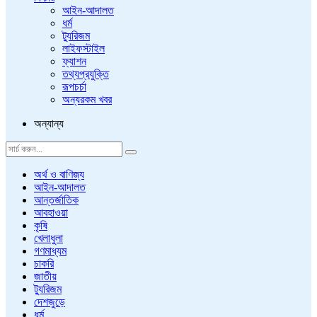
আইন-আদালত
ধর্ম
ট্যুরিজম
লাইফস্টাইল
ফ্যাশন
তথ্যপ্রযুক্তি
রূপচর্চা
অন্যরকম খবর
অন্যান্য
অর্থ ও বাণিজ্য
আইন-আদালত
আন্তর্জাতিক
আবহাওয়া
কৃষি
খেলাধুলা
গণমাধ্যম
চাকরি
জাতীয়
ট্যুরিজম
দেশজুড়ে
ধর্ম