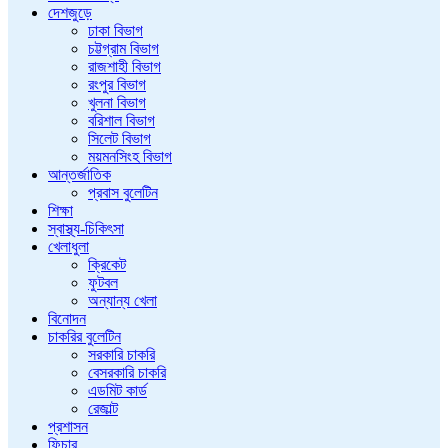
দেশজুড়ে
ঢাকা বিভাগ
চট্টগ্রাম বিভাগ
রাজশাহী বিভাগ
রংপুর বিভাগ
খুলনা বিভাগ
বরিশাল বিভাগ
সিলেট বিভাগ
ময়মনসিংহ বিভাগ
আন্তর্জাতিক
প্রবাস বুলেটিন
শিক্ষা
স্বাস্থ্য-চিকিৎসা
খেলাধুলা
ক্রিকেট
ফুটবল
অন্যান্য খেলা
বিনোদন
চাকরির বুলেটিন
সরকারি চাকরি
বেসরকারি চাকরি
এডমিট কার্ড
রেজাল্ট
প্রশাসন
ফিচার