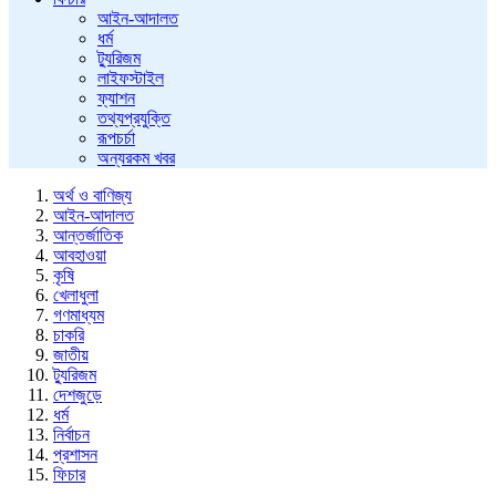
আইন-আদালত
ধর্ম
ট্যুরিজম
লাইফস্টাইল
ফ্যাশন
তথ্যপ্রযুক্তি
রূপচর্চা
অন্যরকম খবর
অর্থ ও বাণিজ্য
আইন-আদালত
আন্তর্জাতিক
আবহাওয়া
কৃষি
খেলাধুলা
গণমাধ্যম
চাকরি
জাতীয়
ট্যুরিজম
দেশজুড়ে
ধর্ম
নির্বাচন
প্রশাসন
ফিচার