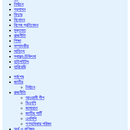
নির্বাচন
প্রশাসন
ফিচার
বিনোদন
বিশেষ প্রতিবেদন
মুক্তমত
রাজনীতি
শিক্ষা
সম্পাদকীয়
সাহিত্য
স্বাস্থ্য-চিকিৎসা
হাইলাইটস
হারিয়েছি
সর্বশেষ
জাতীয়
নির্বাচন
রাজনীতি
আওয়ামী লীগ
বিএনপি
জামায়াত
জাতীয় পার্টি
এনসিপি
গণঅধিকার পরিষদ
অর্থ ও বাণিজ্য