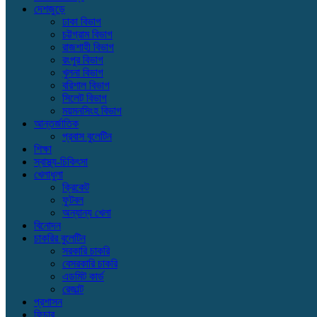
দেশজুড়ে
ঢাকা বিভাগ
চট্টগ্রাম বিভাগ
রাজশাহী বিভাগ
রংপুর বিভাগ
খুলনা বিভাগ
বরিশাল বিভাগ
সিলেট বিভাগ
ময়মনসিংহ বিভাগ
আন্তর্জাতিক
প্রবাস বুলেটিন
শিক্ষা
স্বাস্থ্য-চিকিৎসা
খেলাধুলা
ক্রিকেট
ফুটবল
অন্যান্য খেলা
বিনোদন
চাকরির বুলেটিন
সরকারি চাকরি
বেসরকারি চাকরি
এডমিট কার্ড
রেজাল্ট
প্রশাসন
ফিচার