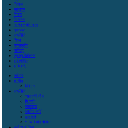
নির্বাচন
প্রশাসন
ফিচার
বিনোদন
বিশেষ প্রতিবেদন
মুক্তমত
রাজনীতি
শিক্ষা
সম্পাদকীয়
সাহিত্য
স্বাস্থ্য-চিকিৎসা
হাইলাইটস
হারিয়েছি
সর্বশেষ
জাতীয়
নির্বাচন
রাজনীতি
আওয়ামী লীগ
বিএনপি
জামায়াত
জাতীয় পার্টি
এনসিপি
গণঅধিকার পরিষদ
অর্থ ও বাণিজ্য