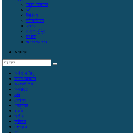
আইন-আদালত
ধর্ম
ট্যুরিজম
লাইফস্টাইল
ফ্যাশন
তথ্যপ্রযুক্তি
রূপচর্চা
অন্যরকম খবর
অন্যান্য
অর্থ ও বাণিজ্য
আইন-আদালত
আন্তর্জাতিক
আবহাওয়া
কৃষি
খেলাধুলা
গণমাধ্যম
চাকরি
জাতীয়
ট্যুরিজম
দেশজুড়ে
ধর্ম