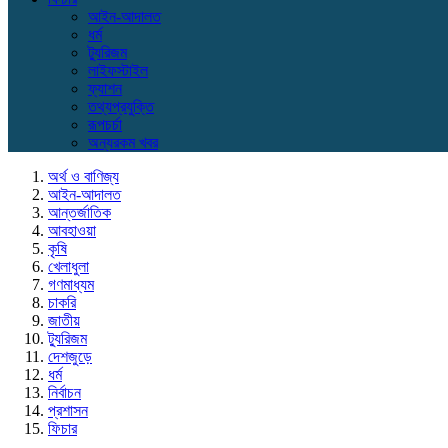
আইন-আদালত
ধর্ম
ট্যুরিজম
লাইফস্টাইল
ফ্যাশন
তথ্যপ্রযুক্তি
রূপচর্চা
অন্যরকম খবর
অর্থ ও বাণিজ্য
আইন-আদালত
আন্তর্জাতিক
আবহাওয়া
কৃষি
খেলাধুলা
গণমাধ্যম
চাকরি
জাতীয়
ট্যুরিজম
দেশজুড়ে
ধর্ম
নির্বাচন
প্রশাসন
ফিচার