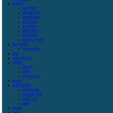
দেশজুড়ে
ঢাকা বিভাগ
চট্টগ্রাম বিভাগ
রাজশাহী বিভাগ
রংপুর বিভাগ
খুলনা বিভাগ
বরিশাল বিভাগ
সিলেট বিভাগ
ময়মনসিংহ বিভাগ
আন্তর্জাতিক
প্রবাস বুলেটিন
শিক্ষা
স্বাস্থ্য-চিকিৎসা
খেলাধুলা
ক্রিকেট
ফুটবল
অন্যান্য খেলা
বিনোদন
চাকরির বুলেটিন
সরকারি চাকরি
বেসরকারি চাকরি
এডমিট কার্ড
রেজাল্ট
প্রশাসন
ফিচার