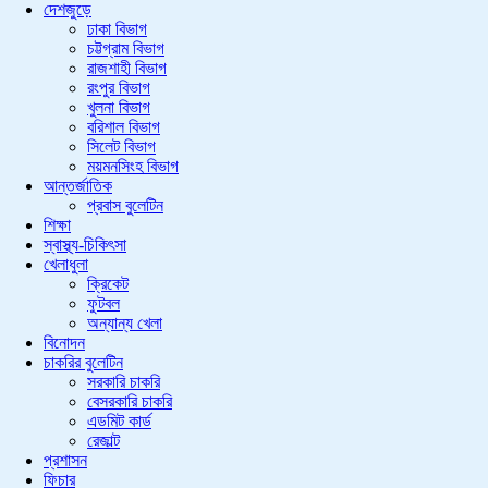
দেশজুড়ে
ঢাকা বিভাগ
চট্টগ্রাম বিভাগ
রাজশাহী বিভাগ
রংপুর বিভাগ
খুলনা বিভাগ
বরিশাল বিভাগ
সিলেট বিভাগ
ময়মনসিংহ বিভাগ
আন্তর্জাতিক
প্রবাস বুলেটিন
শিক্ষা
স্বাস্থ্য-চিকিৎসা
খেলাধুলা
ক্রিকেট
ফুটবল
অন্যান্য খেলা
বিনোদন
চাকরির বুলেটিন
সরকারি চাকরি
বেসরকারি চাকরি
এডমিট কার্ড
রেজাল্ট
প্রশাসন
ফিচার