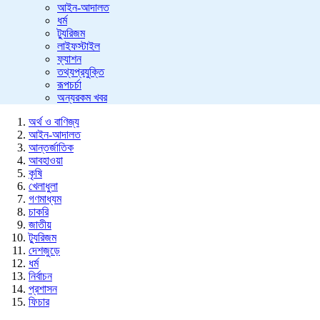
আইন-আদালত
ধর্ম
ট্যুরিজম
লাইফস্টাইল
ফ্যাশন
তথ্যপ্রযুক্তি
রূপচর্চা
অন্যরকম খবর
অর্থ ও বাণিজ্য
আইন-আদালত
আন্তর্জাতিক
আবহাওয়া
কৃষি
খেলাধুলা
গণমাধ্যম
চাকরি
জাতীয়
ট্যুরিজম
দেশজুড়ে
ধর্ম
নির্বাচন
প্রশাসন
ফিচার