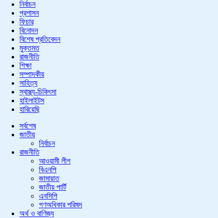
নির্বাচন
প্রশাসন
ফিচার
বিনোদন
বিশেষ প্রতিবেদন
মুক্তমত
রাজনীতি
শিক্ষা
সম্পাদকীয়
সাহিত্য
স্বাস্থ্য-চিকিৎসা
হাইলাইটস
হারিয়েছি
সর্বশেষ
জাতীয়
নির্বাচন
রাজনীতি
আওয়ামী লীগ
বিএনপি
জামায়াত
জাতীয় পার্টি
এনসিপি
গণঅধিকার পরিষদ
অর্থ ও বাণিজ্য