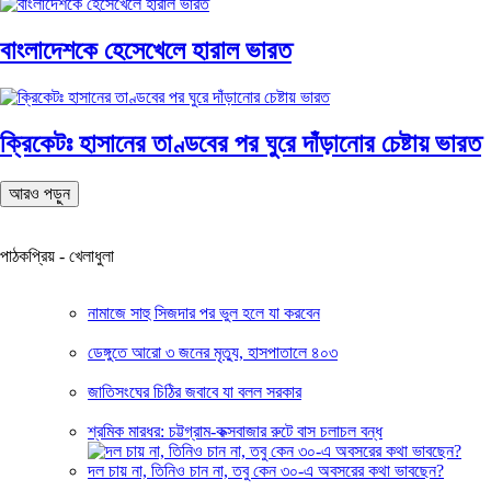
বাংলাদেশকে হেসেখেলে হারাল ভারত
ক্রিকেটঃ হাসানের তাণ্ডবের পর ঘুরে দাঁড়ানোর চেষ্টায় ভারত
আরও পড়ুন
পাঠকপ্রিয় - খেলাধুলা
নামাজে সাহু সিজদার পর ভুল হলে যা করবেন
ডেঙ্গুতে আরো ৩ জনের মৃত্যু, হাসপাতালে ৪০৩
জাতিসংঘের চিঠির জবাবে যা বলল সরকার
শ্রমিক মারধর: চট্টগ্রাম-কক্সবাজার রুটে বাস চলাচল বন্ধ
দল চায় না, তিনিও চান না, তবু কেন ৩০-এ অবসরের কথা ভাবছেন?