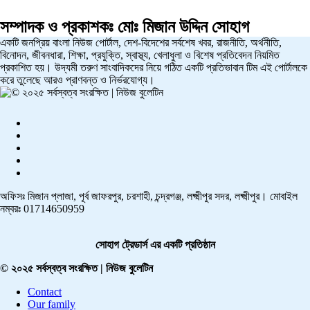
সম্পাদক ও প্রকাশকঃ
মোঃ মিজান উদ্দিন সোহাগ
একটি জনপ্রিয় বাংলা নিউজ পোর্টাল, দেশ-বিদেশের সর্বশেষ খবর, রাজনীতি, অর্থনীতি,
বিনোদন, জীবনধারা, শিক্ষা, প্রযুক্তি, স্বাস্থ্য, খেলাধুলা ও বিশেষ প্রতিবেদন নিয়মিত
প্রকাশিত হয়। উদ্যমী তরুণ সাংবাদিকদের নিয়ে গঠিত একটি প্রতিভাবান টিম এই পোর্টালকে
করে তুলেছে আরও প্রাণবন্ত ও নির্ভরযোগ্য।
অফিসঃ মিজান প্লাজা, পূর্ব জাফরপুর, চরশাহী, চন্দ্রগঞ্জ, লক্ষ্মীপুর সদর, লক্ষ্মীপুর। মোবাইল
নম্বরঃ 01714650959
সোহাগ ট্রেডার্স এর একটি প্রতিষ্ঠান
© ২০২৫ সর্বস্বত্ব সংরক্ষিত | নিউজ বুলেটিন
Contact
Our family