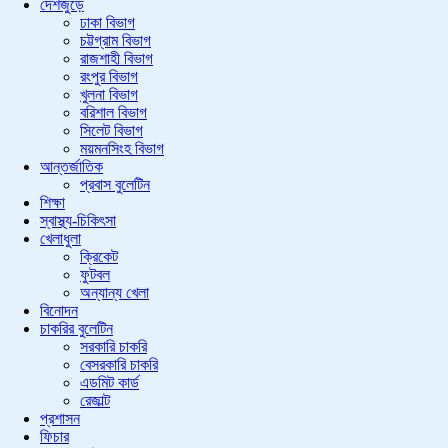
দেশজুড়ে
ঢাকা বিভাগ
চট্টগ্রাম বিভাগ
রাজশাহী বিভাগ
রংপুর বিভাগ
খুলনা বিভাগ
বরিশাল বিভাগ
সিলেট বিভাগ
ময়মনসিংহ বিভাগ
আন্তর্জাতিক
প্রবাস বুলেটিন
শিক্ষা
স্বাস্থ্য-চিকিৎসা
খেলাধুলা
ক্রিকেট
ফুটবল
অন্যান্য খেলা
বিনোদন
চাকরির বুলেটিন
সরকারি চাকরি
বেসরকারি চাকরি
এডমিট কার্ড
রেজাল্ট
প্রশাসন
ফিচার