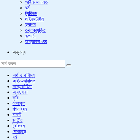
আইন-আদালত
ধর্ম
ট্যুরিজম
লাইফস্টাইল
ফ্যাশন
তথ্যপ্রযুক্তি
রূপচর্চা
অন্যরকম খবর
অন্যান্য
অর্থ ও বাণিজ্য
আইন-আদালত
আন্তর্জাতিক
আবহাওয়া
কৃষি
খেলাধুলা
গণমাধ্যম
চাকরি
জাতীয়
ট্যুরিজম
দেশজুড়ে
ধর্ম