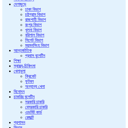
দেশজুড়ে
ঢাকা বিভাগ
চট্টগ্রাম বিভাগ
রাজশাহী বিভাগ
রংপুর বিভাগ
খুলনা বিভাগ
বরিশাল বিভাগ
সিলেট বিভাগ
ময়মনসিংহ বিভাগ
আন্তর্জাতিক
প্রবাস বুলেটিন
শিক্ষা
স্বাস্থ্য-চিকিৎসা
খেলাধুলা
ক্রিকেট
ফুটবল
অন্যান্য খেলা
বিনোদন
চাকরির বুলেটিন
সরকারি চাকরি
বেসরকারি চাকরি
এডমিট কার্ড
রেজাল্ট
প্রশাসন
ফিচার