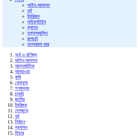
আইন-আদালত
ধর্ম
ট্যুরিজম
লাইফস্টাইল
ফ্যাশন
তথ্যপ্রযুক্তি
রূপচর্চা
অন্যরকম খবর
অর্থ ও বাণিজ্য
আইন-আদালত
আন্তর্জাতিক
আবহাওয়া
কৃষি
খেলাধুলা
গণমাধ্যম
চাকরি
জাতীয়
ট্যুরিজম
দেশজুড়ে
ধর্ম
নির্বাচন
প্রশাসন
ফিচার