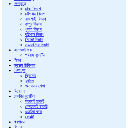
দেশজুড়ে
ঢাকা বিভাগ
চট্টগ্রাম বিভাগ
রাজশাহী বিভাগ
রংপুর বিভাগ
খুলনা বিভাগ
বরিশাল বিভাগ
সিলেট বিভাগ
ময়মনসিংহ বিভাগ
আন্তর্জাতিক
প্রবাস বুলেটিন
শিক্ষা
স্বাস্থ্য-চিকিৎসা
খেলাধুলা
ক্রিকেট
ফুটবল
অন্যান্য খেলা
বিনোদন
চাকরির বুলেটিন
সরকারি চাকরি
বেসরকারি চাকরি
এডমিট কার্ড
রেজাল্ট
প্রশাসন
ফিচার