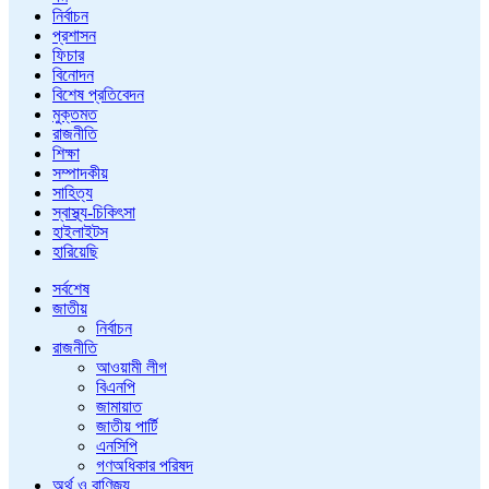
নির্বাচন
প্রশাসন
ফিচার
বিনোদন
বিশেষ প্রতিবেদন
মুক্তমত
রাজনীতি
শিক্ষা
সম্পাদকীয়
সাহিত্য
স্বাস্থ্য-চিকিৎসা
হাইলাইটস
হারিয়েছি
সর্বশেষ
জাতীয়
নির্বাচন
রাজনীতি
আওয়ামী লীগ
বিএনপি
জামায়াত
জাতীয় পার্টি
এনসিপি
গণঅধিকার পরিষদ
অর্থ ও বাণিজ্য