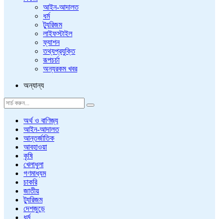
আইন-আদালত
ধর্ম
ট্যুরিজম
লাইফস্টাইল
ফ্যাশন
তথ্যপ্রযুক্তি
রূপচর্চা
অন্যরকম খবর
অন্যান্য
অর্থ ও বাণিজ্য
আইন-আদালত
আন্তর্জাতিক
আবহাওয়া
কৃষি
খেলাধুলা
গণমাধ্যম
চাকরি
জাতীয়
ট্যুরিজম
দেশজুড়ে
ধর্ম