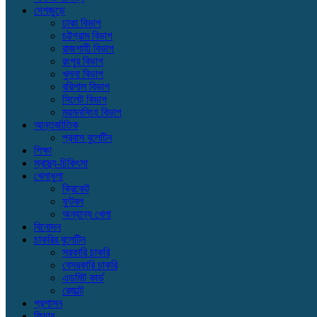
দেশজুড়ে
ঢাকা বিভাগ
চট্টগ্রাম বিভাগ
রাজশাহী বিভাগ
রংপুর বিভাগ
খুলনা বিভাগ
বরিশাল বিভাগ
সিলেট বিভাগ
ময়মনসিংহ বিভাগ
আন্তর্জাতিক
প্রবাস বুলেটিন
শিক্ষা
স্বাস্থ্য-চিকিৎসা
খেলাধুলা
ক্রিকেট
ফুটবল
অন্যান্য খেলা
বিনোদন
চাকরির বুলেটিন
সরকারি চাকরি
বেসরকারি চাকরি
এডমিট কার্ড
রেজাল্ট
প্রশাসন
ফিচার