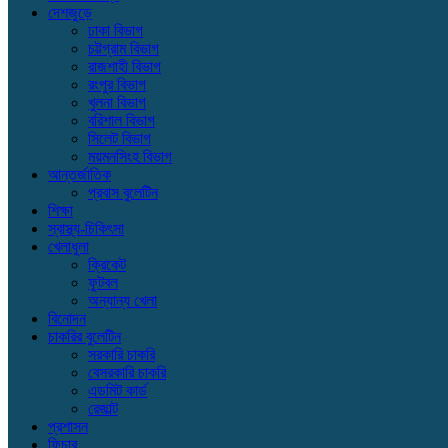
দেশজুড়ে
ঢাকা বিভাগ
চট্টগ্রাম বিভাগ
রাজশাহী বিভাগ
রংপুর বিভাগ
খুলনা বিভাগ
বরিশাল বিভাগ
সিলেট বিভাগ
ময়মনসিংহ বিভাগ
আন্তর্জাতিক
প্রবাস বুলেটিন
শিক্ষা
স্বাস্থ্য-চিকিৎসা
খেলাধুলা
ক্রিকেট
ফুটবল
অন্যান্য খেলা
বিনোদন
চাকরির বুলেটিন
সরকারি চাকরি
বেসরকারি চাকরি
এডমিট কার্ড
রেজাল্ট
প্রশাসন
ফিচার