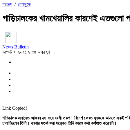
প্রচ্ছদ
/
দেশজুড়ে
গাড়িচালকের খামখেয়ালির কারণেই এতগুলো প
News Bulletin
আগস্ট ৭, ২০২৫ ৯:৩৪ অপরাহ্ণ
Link Copied!
গাড়িচালক এনায়েত আকবর ২৪ বছর বয়সী তরুণ। বিদেশ ফেরত যুবককে আনতে একই পরিবারের 
চালাচ্ছিলেন তিনি। বারবার সতর্ক করা সত্ত্বেও তিনি কারও কথা কর্ণপাত করেননি।