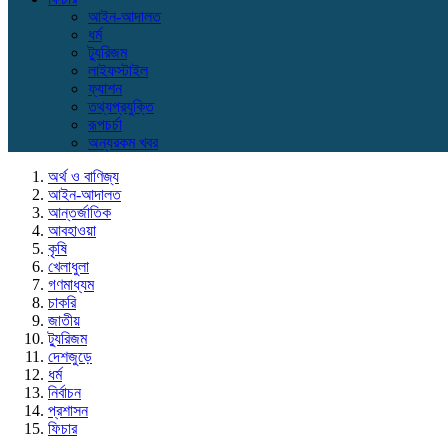
আইন-আদালত
ধর্ম
ট্যুরিজম
লাইফস্টাইল
ফ্যাশন
তথ্যপ্রযুক্তি
রূপচর্চা
অন্যরকম খবর
অর্থ ও বাণিজ্য
আইন-আদালত
আন্তর্জাতিক
আবহাওয়া
কৃষি
খেলাধুলা
গণমাধ্যম
চাকরি
জাতীয়
ট্যুরিজম
দেশজুড়ে
ধর্ম
নির্বাচন
প্রশাসন
ফিচার