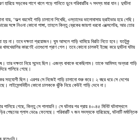
্রণ হারিয়ে সড়কের পাশে খালে পড়ে পানিতে ডুবে পরিবারটির ৭ সদস্য মারা যান। দুর্ঘটনা
ায়, ‘অল্প বয়সেই গাড়ি চালানো শিখেছি, ওস্তাদের ভালোবাসায় ড্রাইভার হয়ে গেছি।
রের সঙ্গে নিওনা কোনো পাঙ্গা, তাহলে কিন্তু ব্রেকের জায়গা ধরবো এক্সেলেটর, আর তোর
যা হয় না। তবে দক্ষতা প্রয়োজন। ঘুম আসলে গাড়ি থামিয়ে বিরতি নিতে হবে। যতটুকু
তার খামখেয়ালির কারণেই এতগুলো প্রাণ গেল। তবে কোনো চালকই ইচ্ছে করে দুর্ঘটনা ঘটায়
ার শেষ। তার দক্ষতা নিয়ে সন্দেহ ছিল। এজন্য বাবাকে বকেছিলাম। তাকে আমিসহ অন্যরা গাড়ি
া দিয়ে পালিয়ে গেছে।
লকের সহযোগী ছিল। এরপর সে নিজেই গাড়ি চালানো শুরু করে। ২ বছর ধরে সে দেশের
েছে। লাইসেন্সবিহীন কোনো চালককে ঝুঁকি নিয়ে কেউই গাড়ি দেবে না।
পালিয়ে গেছে, কিন্তু সে পালায়নি। সে ঘটনার পর প্রায় ৪০-৪৫ মিনিট ঘটনাস্থলে
ির পেছনের গ্লাস ভেঙে ফেলেছে। পরিবারটি ৭ জন সদস্যকে হারিয়েছে, ঘটনাটি মর্মান্তিক
কে বলেওনি।