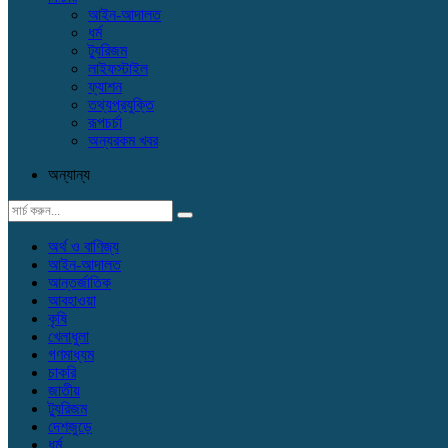
আইন-আদালত
ধর্ম
ট্যুরিজম
লাইফস্টাইল
ফ্যাশন
তথ্যপ্রযুক্তি
রূপচর্চা
অন্যরকম খবর
অন্যান্য
অর্থ ও বাণিজ্য
আইন-আদালত
আন্তর্জাতিক
আবহাওয়া
কৃষি
খেলাধুলা
গণমাধ্যম
চাকরি
জাতীয়
ট্যুরিজম
দেশজুড়ে
ধর্ম