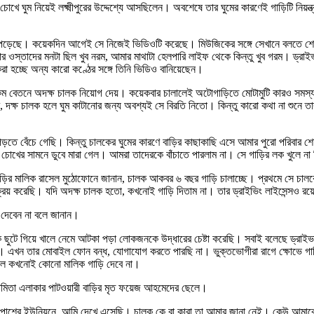
 চোখে ঘুম নিয়েই লক্ষ্মীপুরের উদ্দেশ্যে আসছিলেন। অবশেষে তার ঘুমের কারণেই গাড়িটি নিয়ন্ত
েছে। কয়েকদিন আগেই সে নিজেই ভিডিওটি করেছে। মিউজিকের সঙ্গে সেখানে বলতে শোনা য
 ওস্তাদের মনটা ছিল খুব নরম, আমার মাথাটা হেলপারি লাইফ থেকে কিন্তু খুব গরম। ড্রাইভা
করা হচ্ছে অন্য কারো কণ্ঠের সঙ্গে তিনি ভিডিও বানিয়েছেন।
্ষ কম বেতনে অদক্ষ চালক নিয়োগ দেয়। কয়েকবার চালালেই অটোগাড়িতে মোটামুটি কারও সমস্
কম, দক্ষ চালক হলে ঘুম কাটানোর জন্য অবশ্যই সে বিরতি নিতো। কিন্তু কারো কথা না শুনে 
 পড়তে পড়তে বেঁচে গেছি। কিন্তু চালকের ঘুমের কারণে বাড়ির কাছাকাছি এসে আমার পুরো পরিব
াবি চোখের সামনে ডুবে মারা গেল। আমরা তাদেরকে বাঁচাতে পারলাম না। সে গাড়ির লক খুলে ন
গাড়ির মালিক রাসেল মুঠোফোনে জানান, চালক আকবর ৬ বছর গাড়ি চালাচ্ছে। প্রথমে সে চা
ক্রয় করেছি। যদি অদক্ষ চালক হতো, কখনোই গাড়ি দিতাম না। তার ড্রাইভিং লাইসেন্সও রয়
র দেবেন না বলে জানান।
ে গিয়ে খালে নেমে আটকা পড়া লোকজনকে উদ্ধারের চেষ্টা করেছি। সবাই বলেছে ড্রাইভার 
ি। এখন তার মোবাইল ফোন বন্ধ, যোগাযোগ করতে পারছি না। ভুক্তভোগীরা রাগে ক্ষোভে গাড়
 হলে কখনোই কোনো মালিক গাড়ি দেবে না।
চামিতা এলাকার পাটওয়ারী বাড়ির মৃত ফয়েজ আহমেদের ছেলে।
মার পাশের ইউনিয়নে, আমি দেখে এসেছি। চালক কে বা কারা তা আমার জানা নেই। কেউ আমা