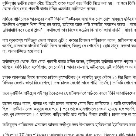
কুমিল্লায় দুর্ঘটনা থেকে বেঁচে উঠতেই তাকে সতর্ক করে বিরতি নিতে বলা হয়। না শুনে তিনি
থেকে বেঁচে ফেরা প্রবাসী বাহার উদ্দিন এমনটাই অভিযোগ করেন।
এদিকে গাড়িচালক আকবরের একটি ভিডিও টিকটকসহ সামাজিক যোগাযোগ মাধ্যমে ছড়িয়ে পড়
অল্পদিনে ওস্তাদে শিক্ষা দিছে মন ভইরা, তাইতো আজ গাড়ি চালাচ্ছি সারাদেশ ভইরা। আমার
দুনিয়াদারি করে দেবো ঠান্ডা’। কথাগুলো তার নিজের কণ্ঠের কি না তা জানা যায়নি। ধারণা 
নাম প্রকাশ্যে অনিচ্ছুক জেলা শহরের রেন্ট এ-কারের তিনজন গাড়িচালক বলেন, মালিকপক
শুনেছি, চালককে যাত্রীরা বিরতি নিতে বলেছিল, কিন্তু সে শোনেনি। ছোট মানুষ, দক্ষতা 
না, অনাকাঙ্ক্ষিত হয়ে যায়।
দুর্ঘটনাস্থল থেকে বেঁচে ফেরা প্রবাসী বাহার উদ্দিন বলেন, কুমিল্লায় দুর্ঘটনার কবলে
থামিয়ে বিরতি নিতে বলেছিলাম, সে নেয়নি। আমার মা-নানি, স্ত্রী-মেয়ে, দুই ভাতিজি ও ভ
চালক আকবরের বিষয়ে জানতে চাইলে বৃহস্পতিবার (৭ আগস্ট) দুপুর পৌনে ১২ টার দিকে 
বিভিন্ন জেলায় ভাড়া নিয়ে গেছে। দক্ষ চালক দেখেই তাকে গাড়ি দিয়েছি। গাড়িটি লোনে 
তবে ড্রাইভিং লাইসেন্স এই প্রতিবেদকের হোয়াটসঅ্যাপে পাঠাতে বললে তিনি সাংবাদিকদে
রাসেল আরও বলেন, ঘটনার পর পরই চালক আমাকে ফোন দিয়ে জানিয়েছে। আমি তাৎক্ষণিক ছুট
ছিল। দুর্ঘটনায় সেও অসুস্থ্য হয়ে পড়ে। পরে তাকে হাসপাতালে নেওয়া হয়েছে বলে শুনেছ
এবং খুব বেদনাদায়ক। এ দুর্ঘটনায় গাড়ির ক্ষতি হয়ে আমিও বিপদে রয়েছি। চালক দক্ষ না
অভিযুক্ত গাড়িচালক এনায়েত আকবর লক্ষ্মীপুর সদর উপজেলার হাজিরপাড়া ইউনিয়নের চর
হাজিরপাড়া ইউনিয়ন পরিষদের চেয়ারম্যান সামছুল আলম বাবুল বলেন, নিহতদের বাড়ি আ