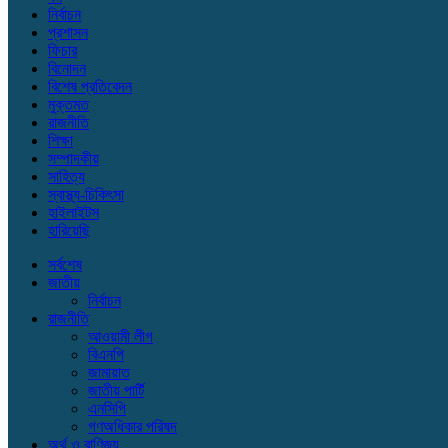
নির্বাচন
প্রশাসন
ফিচার
বিনোদন
বিশেষ প্রতিবেদন
মুক্তমত
রাজনীতি
শিক্ষা
সম্পাদকীয়
সাহিত্য
স্বাস্থ্য-চিকিৎসা
হাইলাইটস
হারিয়েছি
সর্বশেষ
জাতীয়
নির্বাচন
রাজনীতি
আওয়ামী লীগ
বিএনপি
জামায়াত
জাতীয় পার্টি
এনসিপি
গণঅধিকার পরিষদ
অর্থ ও বাণিজ্য